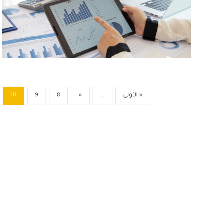
« الأولى
...
«
8
9
10