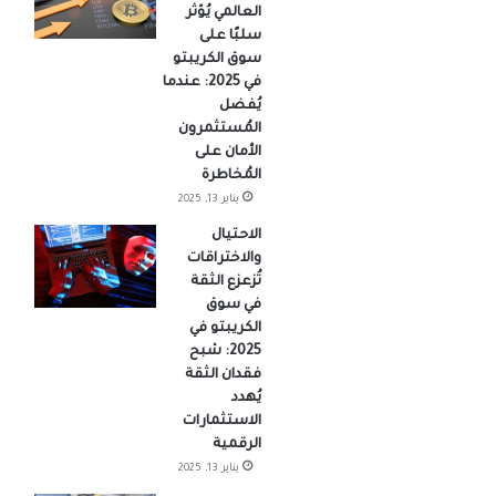
العالمي يُؤثر
سلبًا على
سوق الكريبتو
في 2025: عندما
يُفضل
المُستثمرون
الأمان على
المُخاطرة
يناير 13, 2025
الاحتيال
والاختراقات
تُزعزع الثقة
في سوق
الكريبتو في
2025: شبح
فقدان الثقة
يُهدد
الاستثمارات
الرقمية
يناير 13, 2025