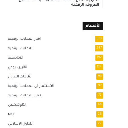
العروش الرقمية
الأقسام
819
اخبار العملات الرقمية
247
العملات الرقمية
192
الاكاديمية
124
تقارير – يومي
93
شركات التداول
92
الاستثمار في العملات الرقمية
72
اسعار العملات الرقمية
46
البلوكتشين
NFT
28
22
التداول الاسلامي