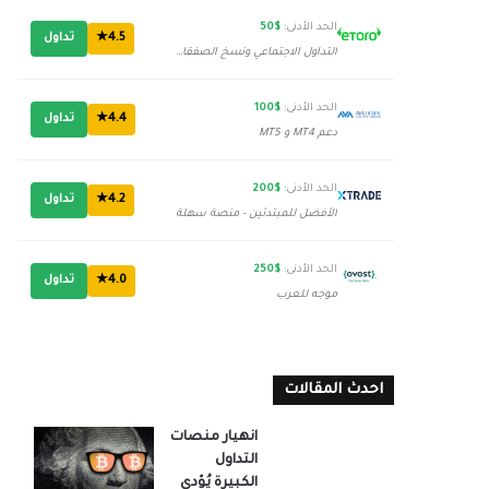
الحد الأدنى:
$50
4.5★
تداول
التداول الاجتماعي ونسخ الصفقات
الحد الأدنى:
$100
4.4★
تداول
دعم MT4 و MT5
الحد الأدنى:
$200
4.2★
تداول
الأفضل للمبتدئين - منصة سهلة
الحد الأدنى:
$250
4.0★
تداول
موجه للعرب
احدث المقالات
انهيار منصات
التداول
الكبيرة يُؤدي