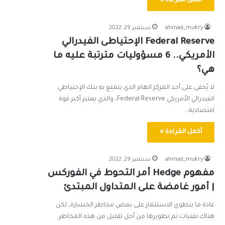
أكمل القراءة »
ahmad_mukry
سبتمبر 29, 2022
Federal Reserve الإحتياطى الفيدرالي
الأمريكي.. 6 مسؤوليات مترتبة عليه ما
هي؟
لا يُخفى على أحد المركز الهام الذي يتمتع به بنك الإحتياطي
الفيدرالي الأمريكي Federal Reserve، والذي يعتبر أكبر قوة
اقتصادية…
أكمل القراءة »
ahmad_mukry
سبتمبر 29, 2022
مفهوم Hedge أمر التحوط في الفوركس
| أمور غامضة على المتداول المبتدئ
عادة ما ينطوي الاستثمار على بعض مخاطر الخسارة، لكن
هناك تقنيات تم تطويرها من أجل تقليل من هذه المخاطر