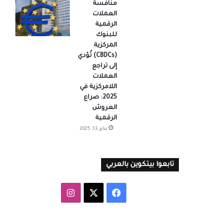
منافسة
العملات
الرقمية
للبنوك
المركزية
(CBDCs) تُؤدي
إلى تراجع
العملات
اللامركزية في
2025: صراع
العروش
الرقمية
يناير 13, 2025
تابعوا بيتكوين بالعربي
‫X
فيسبوك
انستقرام