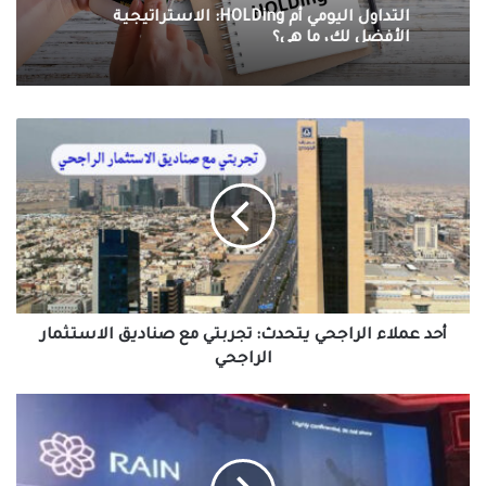
التداول اليومي أم HOLDing: الاستراتيجية
الأفضل لك، ما هي؟
أحد
عملاء
الراجحي
يتحدث:
تجربتي
مع
صناديق
الاستثمار
الراجحي
أحد عملاء الراجحي يتحدث: تجربتي مع صناديق الاستثمار
الراجحي
حصول
شركة
رين
-