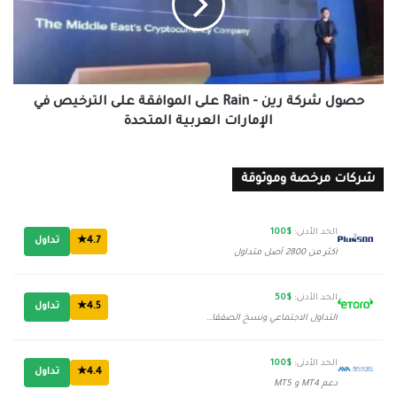
Rain
على
الموافقة
على
الترخيص
في
حصول شركة رين - Rain على الموافقة على الترخيص في
الإمارات
الإمارات العربية المتحدة
العربية
المتحدة
شركات مرخصة وموثوقة
الحد الأدنى:
$100
4.7★
تداول
أكثر من 2800 أصل متداول
الحد الأدنى:
$50
4.5★
تداول
التداول الاجتماعي ونسخ الصفقات
الحد الأدنى:
$100
4.4★
تداول
دعم MT4 و MT5