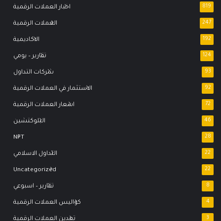
819
اخبار العملات الرقمية
247
العملات الرقمية
192
الاكاديمية
124
تقارير – يومي
93
شركات التداول
92
الاستثمار في العملات الرقمية
72
اسعار العملات الرقمية
46
البلوكتشين
NFT
28
22
التداول الاسلامي
Uncategorized
22
8
تقارير – اسبوعي
4
كواليس العملات الرقمية
3
تعدين العملات الرقمية