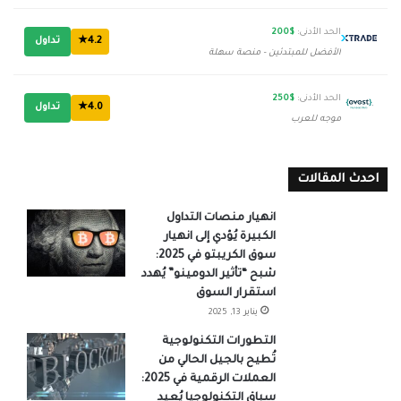
الحد الأدنى:
$200
4.2★
تداول
الأفضل للمبتدئين - منصة سهلة
الحد الأدنى:
$250
4.0★
تداول
موجه للعرب
احدث المقالات
انهيار منصات التداول
الكبيرة يُؤدي إلى انهيار
سوق الكريبتو في 2025:
شبح “تأثير الدومينو” يُهدد
استقرار السوق
يناير 13, 2025
التطورات التكنولوجية
تُطيح بالجيل الحالي من
العملات الرقمية في 2025:
سباق التكنولوجيا يُعيد