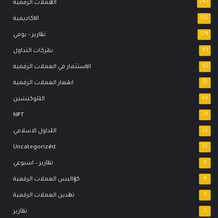
247
العملات الرقمية
192
الاكاديمية
124
تقارير – يومي
93
شركات التداول
92
الاستثمار في العملات الرقمية
72
اسعار العملات الرقمية
46
البلوكتشين
NFT
28
22
التداول الاسلامي
Uncategorized
22
8
تقارير – اسبوعي
4
كواليس العملات الرقمية
3
تعدين العملات الرقمية
1
تقارير