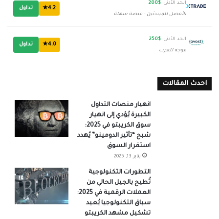
الحد الأدنى:
$200
4.2★
تداول
الأفضل للمبتدئين - منصة سهلة
الحد الأدنى:
$250
4.0★
تداول
موجه للعرب
احدث المقالات
انهيار منصات التداول
الكبيرة يُؤدي إلى انهيار
سوق الكريبتو في 2025:
شبح “تأثير الدومينو” يُهدد
استقرار السوق
يناير 13, 2025
التطورات التكنولوجية
تُطيح بالجيل الحالي من
العملات الرقمية في 2025:
سباق التكنولوجيا يُعيد
تشكيل مشهد الكريبتو