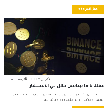
أكمل القراءة »
يونيو 11, 2022
ahmad_mukry
عملة bnb بينانس حلال في الاستثمار
عملة بينانس BNB هي عبارة عن رمز فائدة يعمل بالتوازي مع نظام تبادل
بينانس. كما أنها تعتبر بمثابة العملة الرئيسية…