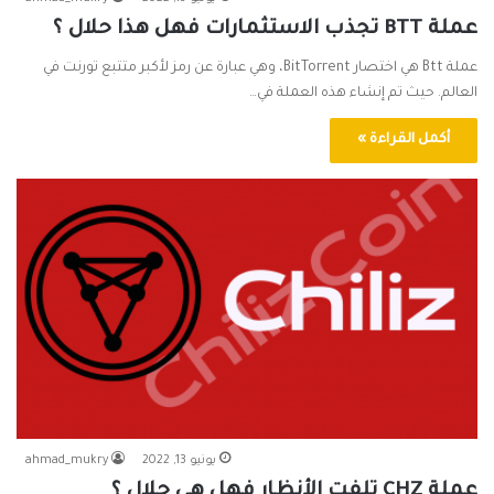
عملة BTT تجذب الاستثمارات فهل هذا حلال ؟
عملة Btt هي اختصار BitTorrent، وهي عبارة عن رمز لأكبر متتبع تورنت في
العالم. حيث تم إنشاء هذه العملة في…
أكمل القراءة »
يونيو 13, 2022
ahmad_mukry
عملة CHZ تلفت الأنظار فهل هي حلال ؟