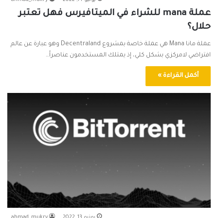
يونيو 14, 2022
ahmad_mukry
عملة mana للشراء في الميتافيرس فهل تعتبر
حلال؟
عملة مانا Mana هي عملة خاصة بمشروع Decentraland وهو عبارة عن عالم
افتراضي لامركزي بشكل كلي، إذ يمتلك المستخدمون عناصراً…
أكمل القراءة »
يونيو 13, 2022
ahmad_mukry