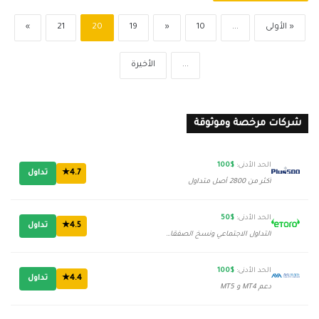
« الأولى
...
10
«
19
20
21
»
...
الأخيرة
شركات مرخصة وموثوقة
الحد الأدنى:
$100
4.7★
تداول
أكثر من 2800 أصل متداول
الحد الأدنى:
$50
4.5★
تداول
التداول الاجتماعي ونسخ الصفقات
الحد الأدنى:
$100
4.4★
تداول
دعم MT4 و MT5