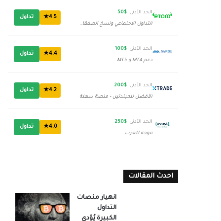
الحد الأدنى:
$50
4.5★
تداول
التداول الاجتماعي ونسخ الصفقات
الحد الأدنى:
$100
4.4★
تداول
دعم MT4 و MT5
الحد الأدنى:
$200
4.2★
تداول
الأفضل للمبتدئين - منصة سهلة
الحد الأدنى:
$250
4.0★
تداول
موجه للعرب
احدث المقالات
انهيار منصات
التداول
الكبيرة يُؤدي