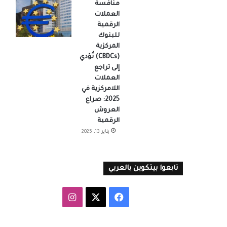
منافسة
العملات
الرقمية
للبنوك
المركزية
(CBDCs) تُؤدي
إلى تراجع
العملات
اللامركزية في
2025: صراع
العروش
الرقمية
يناير 13, 2025
تابعوا بيتكوين بالعربي
‫X
فيسبوك
انستقرام