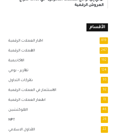
العروش الرقمية
الأقسام
819
اخبار العملات الرقمية
247
العملات الرقمية
192
الاكاديمية
124
تقارير – يومي
93
شركات التداول
92
الاستثمار في العملات الرقمية
72
اسعار العملات الرقمية
46
البلوكتشين
NFT
28
22
التداول الاسلامي