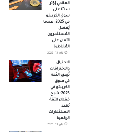
العالمي يُؤثر
سلبًا على
سوق الكريبتو
في 2025: عندما
يُفضل
المُستثمرون
الأمان على
المُخاطرة
يناير 13, 2025
الاحتيال
والاختراقات
تُزعزع الثقة
في سوق
الكريبتو في
2025: شبح
فقدان الثقة
يُهدد
الاستثمارات
الرقمية
يناير 13, 2025