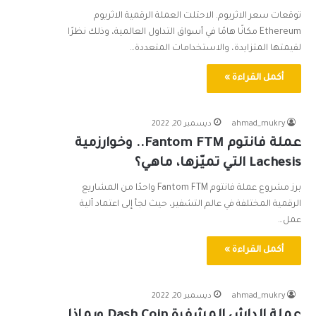
توقعات سعر الاثريوم. الاحتلت العملة الرقمية الاثريوم
Ethereum مكانًا هامًا في أسواق التداول العالمية، وذلك نظرًا
لقيمتها المتزايدة، والاستخدامات المتعددة…
أكمل القراءة »
ahmad_mukry
ديسمبر 20, 2022
عملة فانتوم Fantom FTM.. وخوارزمية
Lachesis التي تميّزها، ماهي؟
برز مشروع عملة فانتوم Fantom FTM واحدًا من المشاريع
الرقمية المختلفة في عالم التشفير، حيث لجأ إلى اعتماد آلية
عمل…
أكمل القراءة »
ahmad_mukry
ديسمبر 20, 2022