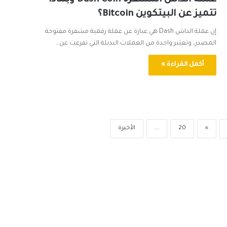
عملة الداش المشفرة Dash Coin وبماذا
تتميز عن البيتكوين Bitcoin؟
إن عملة الداش Dash هي عبارة عن عملة رقمية مشفرة مفتوحة
المصدر، وتعتبر واحدة من العملات البديلة التي تفرعت عن…
أكمل القراءة »
»
20
...
الأخيرة