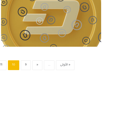
« الأولى
...
«
9
10
11