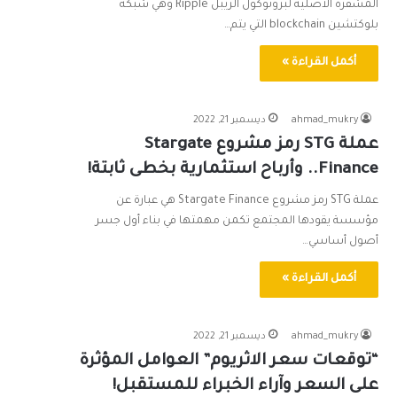
المشفرة الأصلية لبروتوكول الريبل Ripple وهي شبكة
بلوكتشين blockchain التي يتم…
أكمل القراءة »
ahmad_mukry
ديسمبر 21, 2022
عملة STG رمز مشروع Stargate
Finance.. وأرباح استثمارية بخطى ثابتة!
عملة STG رمز مشروع Stargate Finance هي عبارة عن
مؤسسة يقودها المجتمع تكمن مهمتها في بناء أول جسر
أصول أساسي…
أكمل القراءة »
ahmad_mukry
ديسمبر 21, 2022
“توقعات سعر الاثريوم” العوامل المؤثرة
على السعر وآراء الخبراء للمستقبل!