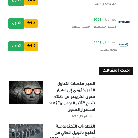
4.4★
تداول
دعم MT4 و MT5
الحد الأدنى:
$200
4.2★
تداول
الأفضل للمبتدئين - منصة سهلة
الحد الأدنى:
$250
4.0★
تداول
موجه للعرب
احدث المقالات
انهيار منصات التداول
الكبيرة يُؤدي إلى انهيار
سوق الكريبتو في 2025:
شبح “تأثير الدومينو” يُهدد
استقرار السوق
يناير 13, 2025
التطورات التكنولوجية
تُطيح بالجيل الحالي من