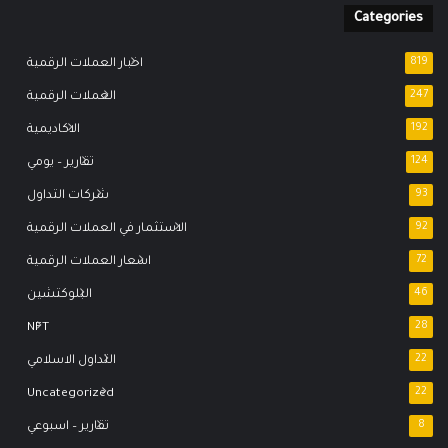
Categories
819
اخبار العملات الرقمية
247
العملات الرقمية
192
الاكاديمية
124
تقارير – يومي
93
شركات التداول
92
الاستثمار في العملات الرقمية
72
اسعار العملات الرقمية
46
البلوكتشين
NFT
28
22
التداول الاسلامي
Uncategorized
22
8
تقارير – اسبوعي