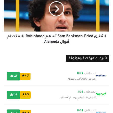
Fried
أسهم
Robinhood
باستخدام
أموال
Alameda
اشترى Sam Bankman-Fried أسهم Robinhood باستخدام
أموال Alameda
شركات مرخصة وموثوقة
الحد الأدنى:
$100
4.7★
تداول
أكثر من 2800 أصل متداول
الحد الأدنى:
$50
4.5★
تداول
التداول الاجتماعي ونسخ الصفقات
الحد الأدنى:
$100