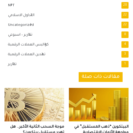
NFT
28
22
التداول الاسلامي
Uncategorized
22
8
تقارير – اسبوعي
4
كواليس العملات الرقمية
3
تعدين العملات الرقمية
1
تقارير
مقالات ذات صلة
البيتكوين “ذهب المستقبل” في
موجة السحب الثانية الأكبر.. هل
مواجهة الأزمات الاقتصادية
تهدد مستقبل بيتكوين؟