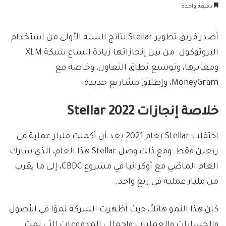
بريدا
دقيقة واحدة
إلكترونيا
أصدر فريق تطوير Stellar نتائج السنة الأولى من استخدام
البروتوكول. من بين إنجازاتها زيادة اتساع شبكة XLM
ومعايرها، وتوسيع نطاق التعاون، وخاصة مع
MoneyGram، وإطلاق مشاريع جديدة.
خلاصة إنجازات Stellar 2022
احتفلت Stellar بعام 2021 بعد أن أكملت مليار عملية في
ربعين فقط. ومع ذلك وصل Stellar هذا العام، الذي شارك
العام الماضي مع أوكرانيا في مشروع CBDC، إلى ما يقرب
من مليار عملية في ربع واحد.
كان هذا النمو هائلاً، حيث أظهرت الشركة نموًا في الأصول
والحسابات والعمليات وإجمالي المدفوعات التي تمت