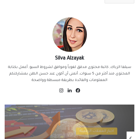
Silva Alzayak
سيلفا الزياك, كاتبة محتوى مدقق لغوياً وموافق لشروط السيو, أعمل بكتابة
المحتوى منذ أكثر من 5 سنوات, أتمنى أن أكون عند حسن الظن بمشاركتكم
المعلومات والفائدة بطريقة مبسطة وواضحة
فيسبوك
لينكدإن
انستقرام
اخبار العملات الرقمية