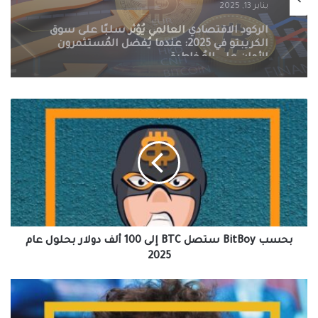
يناير 13, 2025
التنظيمات الحكومية الصارمة تُطيح بسوق
الكريبتو في 2025: سيف ذو حدين على
مستقبل العملات الرقمية
بحسب
BitBoy
ستصل
BTC
إلى
100
ألف
دولار
بحلول
عام
بحسب BitBoy ستصل BTC إلى 100 ألف دولار بحلول عام
2025
2025
اشترى
Sam
Bankman-