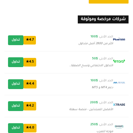
شركات مرخصة وموثوقة
الحد الأدنى:
$100
4.7★
تداول
أكثر من 2800 أصل متداول
الحد الأدنى:
$50
4.5★
تداول
التداول الاجتماعي ونسخ الصفقات
الحد الأدنى:
$100
4.4★
تداول
دعم MT4 و MT5
الحد الأدنى:
$200
4.2★
تداول
الأفضل للمبتدئين - منصة سهلة
الحد الأدنى:
$250
4.0★
تداول
موجه للعرب