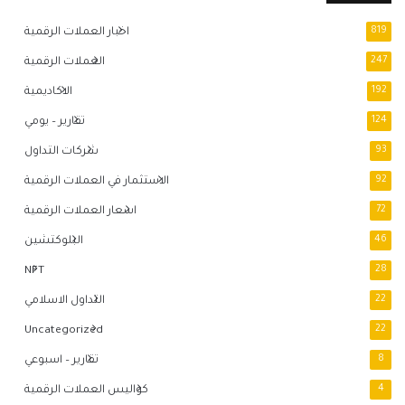
819
اخبار العملات الرقمية
247
العملات الرقمية
192
الاكاديمية
124
تقارير – يومي
93
شركات التداول
92
الاستثمار في العملات الرقمية
72
اسعار العملات الرقمية
46
البلوكتشين
NFT
28
22
التداول الاسلامي
Uncategorized
22
8
تقارير – اسبوعي
4
كواليس العملات الرقمية