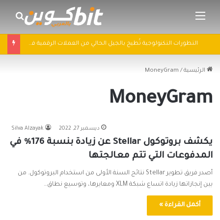
القائمة
بحث 
التطورات التكنولوجية تُطيح بالجيل الحالي من العملات الرقمية في 2025: سباق التكنولوجيا يُعيد تشكيل مشهد الكريبتو
الرئيسية
/
MoneyGram
MoneyGram
ديسمبر 27, 2022
Silva Alzayak
يكشف بروتوكول Stellar عن زيادة بنسبة 176٪ في
المدفوعات التي تتم معالجتها
أصدر فريق تطوير Stellar نتائج السنة الأولى من استخدام البروتوكول. من
بين إنجازاتها زيادة اتساع شبكة XLM ومعايرها، وتوسيع نطاق…
أكمل القراءة »