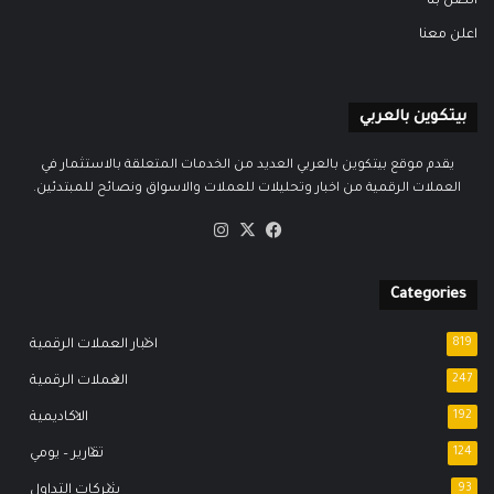
اتصل بنا
اعلن معنا
بيتكوين بالعربي
يقدم موقع بيتكوين بالعربي العديد من الخدمات المتعلقة بالاستثمار في
العملات الرقمية من اخبار وتحليلات للعملات والاسواق ونصائح للمبتدئين.
‫X
فيسبوك
انستقرام
Categories
819
اخبار العملات الرقمية
247
العملات الرقمية
192
الاكاديمية
124
تقارير – يومي
93
شركات التداول