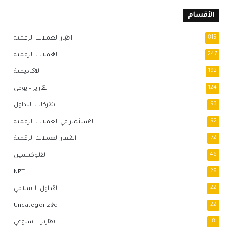
الأقسام
819
اخبار العملات الرقمية
247
العملات الرقمية
192
الاكاديمية
124
تقارير – يومي
93
شركات التداول
92
الاستثمار في العملات الرقمية
72
اسعار العملات الرقمية
46
البلوكتشين
NFT
28
22
التداول الاسلامي
Uncategorized
22
8
تقارير – اسبوعي