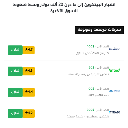
ضغوط
انهيار البيتكوين إلى ما دون 20 ألف دولار وسط ضغوط
السوق
السوق الأخيرة
الأخيرة
شركات مرخصة وموثوقة
الحد الأدنى:
$100
4.7★
تداول
أكثر من 2800 أصل متداول
الحد الأدنى:
$50
4.5★
تداول
التداول الاجتماعي ونسخ الصفقات
الحد الأدنى:
$100
4.4★
تداول
دعم MT4 و MT5
الحد الأدنى:
$200
4.2★
تداول
الأفضل للمبتدئين - منصة سهلة