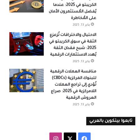
الكريبتو في 2025: عندما
يُفضل المُستثمرون الأمان
على المُخاطرة
يناير 13, 2025
الاحتيال والاختراقات تُزعزع
الثقة في سوق الكريبتو في
2025: شبح فقدان الثقة
يُهدد الاستثمارات الرقمية
يناير 13, 2025
منافسة العملات الرقمية
للبنوك المركزية (CBDCs)
تُؤدي إلى تراجع العملات
اللامركزية في 2025: صراع
العروش الرقمية
يناير 13, 2025
تابعوا بيتكوين بالعربي
‫X
فيسبوك
انستقرام