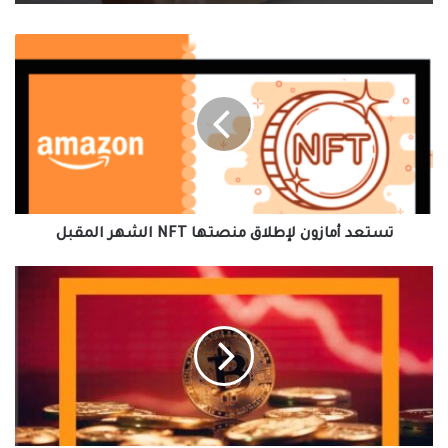
تستعد
أمازون
لإطلاق
منصتها
NFT
الشهر
المقبل
تستعد أمازون لإطلاق منصتها NFT الشهر المقبل
انهيار
البيتكوين
إلى
ما
دون
20
ألف
دولار
وسط