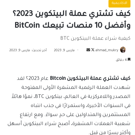
الاكاديمية
كيف تشتري عملة البيتكوين 2023؟
وأفضل 10 منصات تبيعك BitCoin
كيفية شراء عملة البيتكوين BTC
تابع
أرسل
ahmad_mukry
مارس 9, 2023
آخر تحديث: مارس 9, 2023
على
بريدا
4 دقائق
X
إلكترونيا
كيف تشتري عملة البيتكوين Bitcoin
عام 2023؟ لقد
شهدت العملة الرقمية المشفرة الأولى المفتوحة
المصدر واللامركزية في العالم، بيتكوين BTC، نموًا هائلاً
في السنوات الأخيرة، واستمرارًا في جذب انتباه
المستثمرين والمتداولين على حدٍ سواءْ. ومع ارتفاع
شعبية العملات المشفرة، أصبح شراء البيتكوين أسهل
وأكثر يسرًا من قبل.