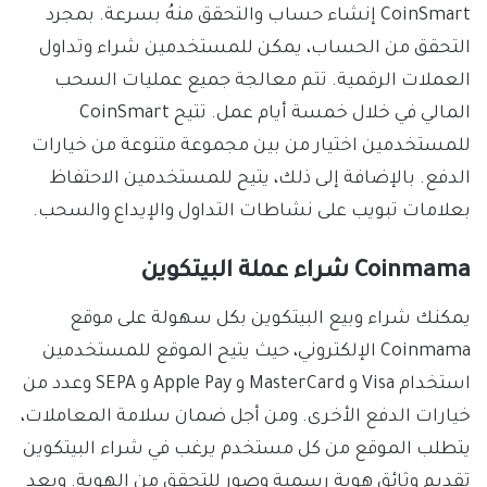
CoinSmart إنشاء حساب والتحقق منهُ بسرعة. بمجرد
التحقق من الحساب، يمكن للمستخدمين شراء وتداول
العملات الرقمية. تتم معالجة جميع عمليات السحب
المالي في خلال خمسة أيام عمل. تتيح CoinSmart
للمستخدمين اختيار من بين مجموعة متنوعة من خيارات
الدفع. بالإضافة إلى ذلك، يتيح للمستخدمين الاحتفاظ
بعلامات تبويب على نشاطات التداول والإيداع والسحب.
Coinmama شراء عملة البيتكوين
يمكنك شراء وبيع البيتكوين بكل سهولة على موقع
Coinmama الإلكتروني، حيث يتيح الموقع للمستخدمين
استخدام Visa و MasterCard و Apple Pay و SEPA وعدد من
خيارات الدفع الأخرى. ومن أجل ضمان سلامة المعاملات،
يتطلب الموقع من كل مستخدم يرغب في شراء البيتكوين
تقديم وثائق هوية رسمية وصور للتحقق من الهوية. وبعد