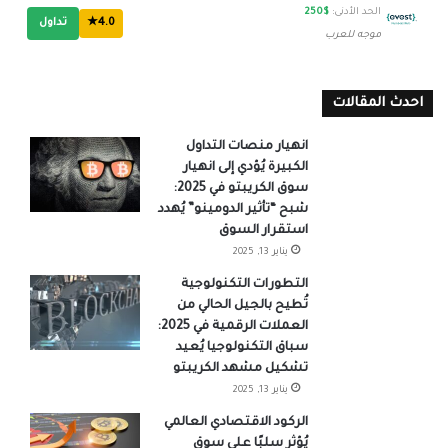
الحد الأدنى:
$250
4.0★
تداول
موجه للعرب
احدث المقالات
انهيار منصات التداول
الكبيرة يُؤدي إلى انهيار
سوق الكريبتو في 2025:
شبح “تأثير الدومينو” يُهدد
استقرار السوق
يناير 13, 2025
التطورات التكنولوجية
تُطيح بالجيل الحالي من
العملات الرقمية في 2025:
سباق التكنولوجيا يُعيد
تشكيل مشهد الكريبتو
يناير 13, 2025
الركود الاقتصادي العالمي
يُؤثر سلبًا على سوق