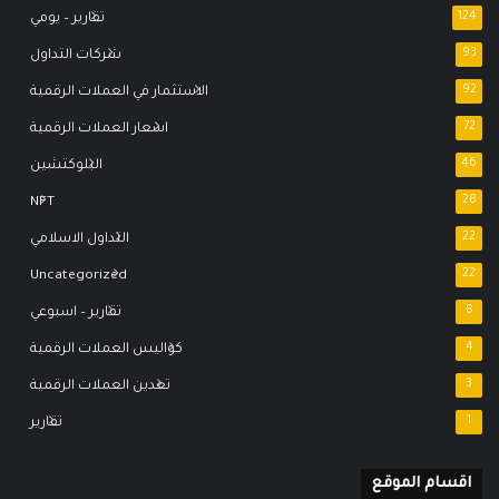
124
تقارير – يومي
93
شركات التداول
92
الاستثمار في العملات الرقمية
72
اسعار العملات الرقمية
46
البلوكتشين
NFT
28
22
التداول الاسلامي
Uncategorized
22
8
تقارير – اسبوعي
4
كواليس العملات الرقمية
3
تعدين العملات الرقمية
1
تقارير
اقسام الموقع