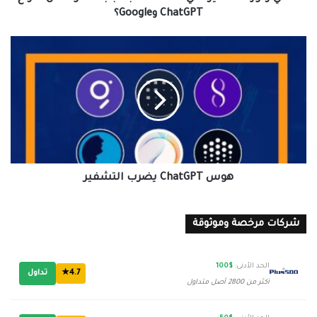
ChatGPT
ChatGPT وGoogle؟
وGoogle؟
هوس
ChatGPT
يضرب
التشفير
هوس ChatGPT يضرب التشفير
شركات مرخصة وموثوقة
الحد الأدنى:
$100
4.7★
تداول
أكثر من 2800 أصل متداول