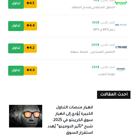
الحد الأدنى:
$50
4.5★
تداول
التداول الاجتماعي ونسخ الصفقات
الحد الأدنى:
$100
4.4★
تداول
دعم MT4 و MT5
الحد الأدنى:
$200
4.2★
تداول
الأفضل للمبتدئين - منصة سهلة
الحد الأدنى:
$250
4.0★
تداول
موجه للعرب
احدث المقالات
انهيار منصات التداول
الكبيرة يُؤدي إلى انهيار
سوق الكريبتو في 2025:
شبح “تأثير الدومينو” يُهدد
استقرار السوق