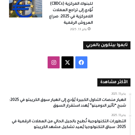
للبنوك المركزية (CBDCs)
تُؤدي إلى تراجع العملات
اللامركزية في 2025: صراع
العروش الرقمية
يناير 13, 2025
تابعوا بيتكوين بالعربي
‫X
فيسبوك
انستقرام
الأكثر مشاهدة
يناير 13, 2025
انهيار منصات التداول الكبيرة يُؤدي إلى انهيار سوق الكريبتو في 2025:
شبح “تأثير الدومينو” يُهدد استقرار السوق
يناير 13, 2025
التطورات التكنولوجية تُطيح بالجيل الحالي من العملات الرقمية في
2025: سباق التكنولوجيا يُعيد تشكيل مشهد الكريبتو