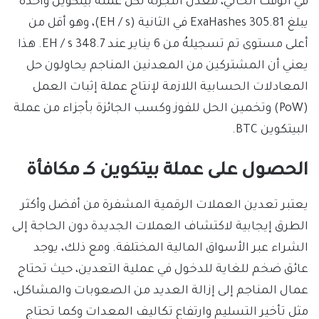
في الوقت الحالي، معدل التجزئة لكل عملة بيتكوين واحدة
يبلغ 305.81 ExaHashes في الثانية (EH / s)، وهو أقل من
أعلى مستوى تم تسجيلهُ من 6 يناير عند 348.7 EH / s. هذا
يعني أن المشتركين من المعدنين المناجم يحاولون حل
المعادلات الحسابية اللازمة لإنتاج عملة إثبات العمل
(PoW) وتخمين الحل للفوز وكسب الجائزة بأجزاء من عملة
البيتكوين BTC.
الحصول على عملة بيتكوين كـ مكافأة
يعتبر تعدين العملات الرقمية المشفرة من أفضل وأكثر
الطرق إيجابية لاكتشاف العملات الجديدة دون الحاجة إلى
الشراء عبر الأسواق المالية المختلفة. ومع ذلك، يوجد
عائق ضخم للغاية للدخول في عملية التعدين، حيث تحتاج
عمال المناجم إلى إزالة العديد من الصعوبات والمشاكل،
مثل تأخير التسليم وارتفاع تكاليف المعدات وكما تحتاج