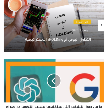
الاكاديمية
سبتمبر 3, 2023
التداول اليومي أم HOLDing: الاستراتيجية
الأفضل لك، ما هي؟
ما
هي
رموز
التشفير
التي
ستفقدها
بسبب
التخوف
من
صراع
ما هي رموز التشفير التي ستفقدها بسبب التخوف من صراع