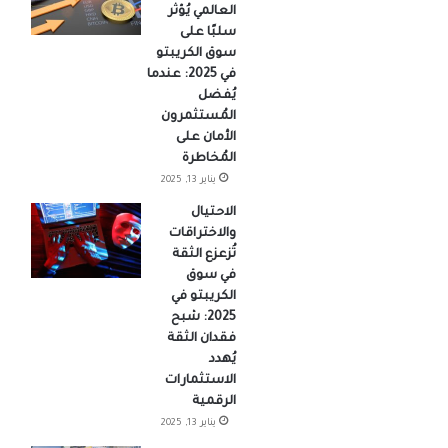
العالمي يُؤثر
سلبًا على
سوق الكريبتو
في 2025: عندما
يُفضل
المُستثمرون
الأمان على
المُخاطرة
يناير 13, 2025
الاحتيال
والاختراقات
تُزعزع الثقة
في سوق
الكريبتو في
2025: شبح
فقدان الثقة
يُهدد
الاستثمارات
الرقمية
يناير 13, 2025