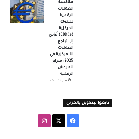
منافسة
العملات
الرقمية
للبنوك
المركزية
(CBDCs) تُؤدي
إلى تراجع
العملات
اللامركزية في
2025: صراع
العروش
الرقمية
يناير 13, 2025
تابعوا بيتكوين بالعربي
‫X
فيسبوك
انستقرام