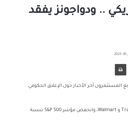
كي .. ودواجونز يفقد
2
طباعة
لمستثمرون آخر الأخبار حول الإغلاق الحكومي
وخسر مؤشر داو 175 نقطة، أو 0.5%، بقيادة شركات Travelers و Walmart، وانخفض مؤشر S&P 500 بنسبة