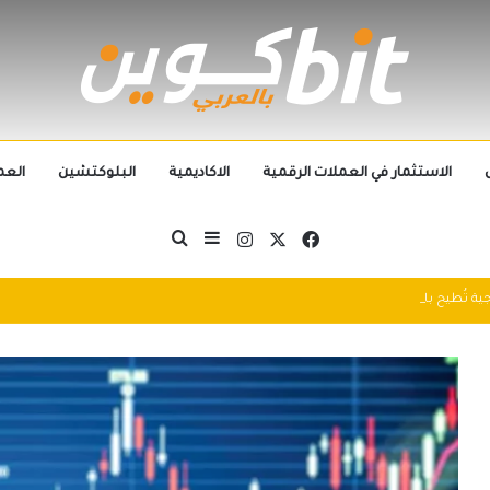
الاستثمار في العملات الرقمية
الاكاديمية
البلوكتشين
العم
‫X
فيسبوك
انستقرام
بحث عن
إضافة عمود جانبي
التطورات التكنولوجية تُطيح بالجيل الحالي من العملات الرقمية في 2025: سباق التكنولوجيا يُعيد تشكيل مشهد الكريبتو