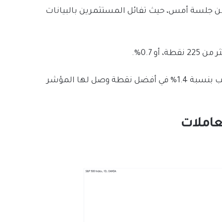
S&P أعلى في وقت سابق من جلسة أمس، حيث تفائل المستثمرين بالبيانات
و 0.7%.
وأضاف مؤشر S&P 500 0.8%، وارتفع مؤشر ناسداك المركب بنسبة 1.4% في أفضل نقطة وصل لها المؤشر
عاملات