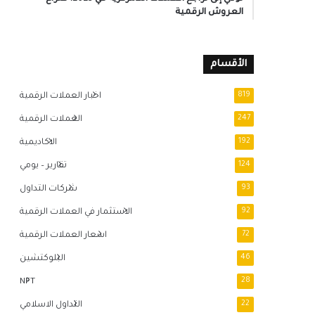
العروش الرقمية
الأقسام
819
اخبار العملات الرقمية
247
العملات الرقمية
192
الاكاديمية
124
تقارير – يومي
93
شركات التداول
92
الاستثمار في العملات الرقمية
72
اسعار العملات الرقمية
46
البلوكتشين
NFT
28
22
التداول الاسلامي