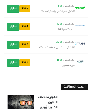
الحد الأدنى:
$50
4.5★
تداول
التداول الاجتماعي ونسخ الصفقات
الحد الأدنى:
$100
4.4★
تداول
دعم MT4 و MT5
الحد الأدنى:
$200
4.2★
تداول
الأفضل للمبتدئين - منصة سهلة
الحد الأدنى:
$250
4.0★
تداول
موجه للعرب
احدث المقالات
انهيار منصات
التداول
الكبيرة يُؤدي