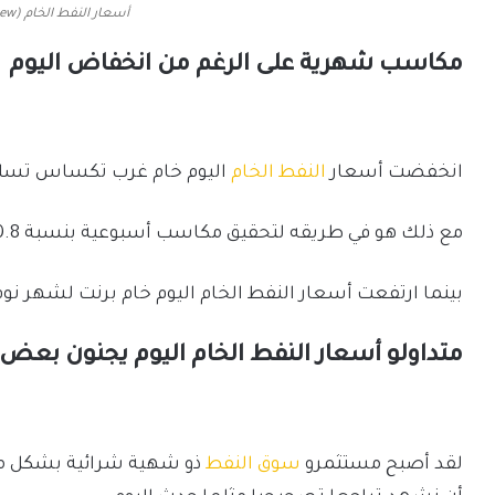
أسعار النفط الخام (TradingView)
مكاسب شهرية على الرغم من انخفاض اليوم
انخفضت أسعار
النفط الخام
اليوم خام غرب تكساس تسليم شهر نوفمبر 0.61%، 
مع ذلك هو في طريقه لتحقيق مكاسب أسبوعية بنسبة 0.8% ومكاسب شهرية بأكثر من 9%.
بينما ارتفعت أسعار النفط الخام اليوم خام برنت لشهر نوفمبر، ما يقرب من 0.44%، إ
متداولو أسعار النفط الخام اليوم يجنون بعض ا
لقد أصبح مستثمرو
سوق النفط
ذو شهية شرائية بشكل ملح