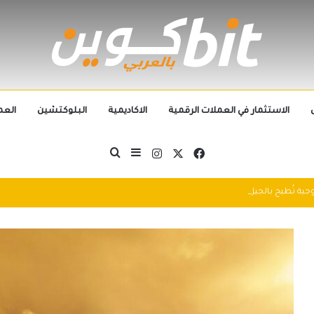
الاستثمار في العملات الرقمية
الاكاديمية
البلوكتشين
العم
‫X
فيسبوك
انستقرام
بحث عن
إضافة عمود جانبي
التطورات التكنولوجية تُطيح بالجيل الحالي من العملات الرقمية في 2025: سباق التكنولوجيا يُعيد تشكيل مشهد الكريبتو