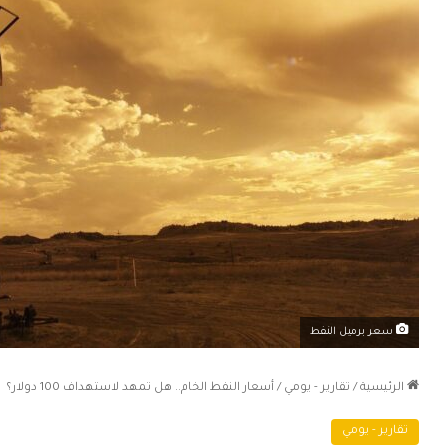
سعر برميل النفط
الرئيسية
/
تقارير - يومي
/
أسعار النفط الخام.. هل تمهد لاستهداف 100 دولار؟
تقارير - يومي