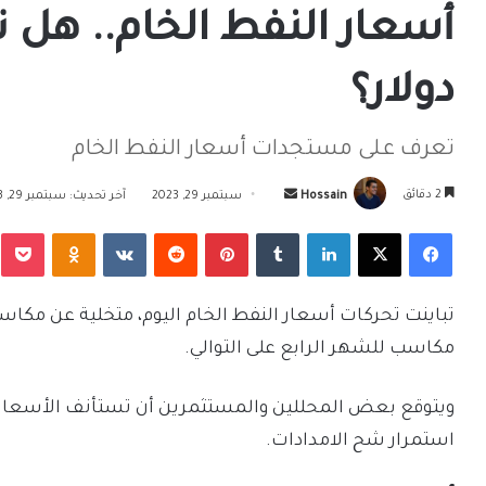
دولار؟
تعرف على مستجدات أسعار النفط الخام
أرسل
2 دقائق
Hossain
سبتمبر 29, 2023
آخر تحديث: سبتمبر 29, 2023
بريدا
فيسبوك
‫X
لينكدإن
بينتيريست
Odnoklassniki
‫Pocket
إلكترونيا
تباينت تحركات أسعار النفط الخام اليوم، متخلية عن مكاسب
مكاسب للشهر الرابع على التوالي.
استمرار شح الامدادات.