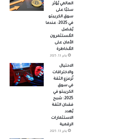
العالمي يُؤثر
سلبًا على
سوق الكريبتو
في 2025: عندما
يُفضل
المُستثمرون
الأمان على
المُخاطرة
يناير 13, 2025
الاحتيال
والاختراقات
تُزعزع الثقة
في سوق
الكريبتو في
2025: شبح
فقدان الثقة
يُهدد
الاستثمارات
الرقمية
يناير 13, 2025