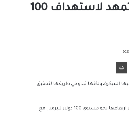
أسعار النفط الخام.. هل تمهد لاستهداف 100
طباعة
ها المبكرة، ولكنها تبدو في طريقها لتحقيق
ويتوقع بعض المحللين والمستثمرين أن تستأنف الأسعار ارتفاعها نحو مستوى 100 دولار للبرميل مع