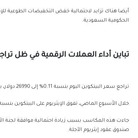
أيضا هناك تزايد لاحتمالية خفض التخفيضات الطوعية للإم
الحكومية السعودية.
تباين أداء العملات الرقمية في ظل تراج
تراجع سعر البيتكوين اليوم بنسبة 0.11% إلى 26990 دولار، بينما ارتفع الإيثريوم بنسبة 1.03% إلى 1670 دولار.
خلال الأسبوع الماضي، تفوق الإيثريوم على البيتكوين بنسبة 5%، حيث ظل الأخير متقلبا
صندوق عقود إيثريوم الآجلة.