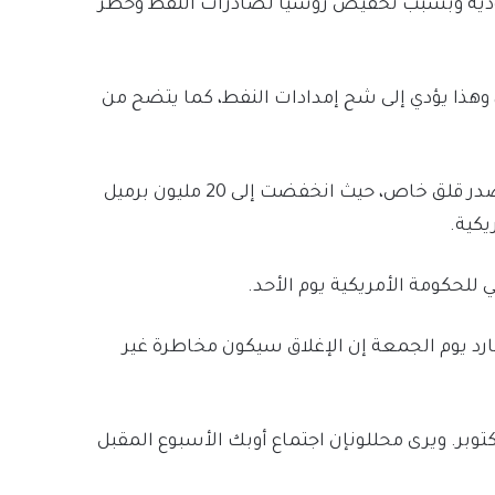
دية وبسبب تخفيض روسيا لصادرات النفط وحظر
وهذا يؤدي إلى شح إمدادات النفط، كما يتضح من
وتعد إمدادات النفط المتقلصة في كوشينغ، أوكلاهوما، مصدر قلق خاص، حيث انخفضت إلى 20 مليون برميل
يكية.
للحكومة الأمريكية يوم الأحد.
ارد يوم الجمعة إن الإغلاق سيكون مخاطرة غير
 ستعقد اجتماع اللجنة الوزارية لمنظمة أوبك+ يوم 4 أكتوبر. ويرى محللونإن اجتماع أوبك الأسبوع المقبل