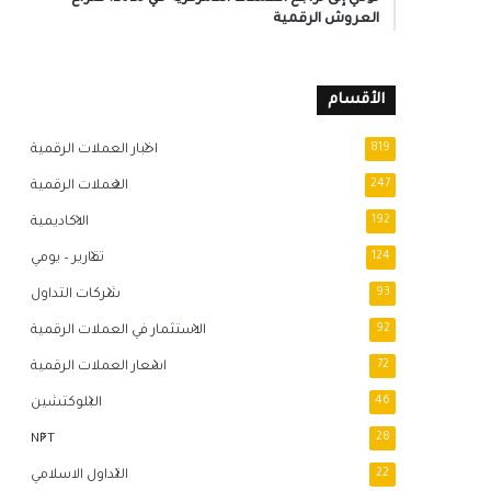
العروش الرقمية
الأقسام
819
اخبار العملات الرقمية
247
العملات الرقمية
192
الاكاديمية
124
تقارير – يومي
93
شركات التداول
92
الاستثمار في العملات الرقمية
72
اسعار العملات الرقمية
46
البلوكتشين
NFT
28
22
التداول الاسلامي