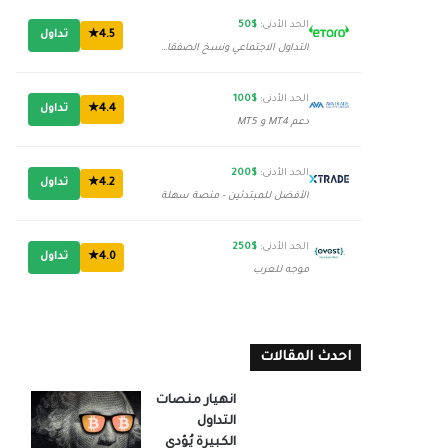
الحد الأدنى:
$50
4.5★
تداول
التداول الاجتماعي ونسخ الصفقات
الحد الأدنى:
$100
4.4★
تداول
دعم MT4 و MT5
الحد الأدنى:
$200
4.2★
تداول
الأفضل للمبتدئين - منصة سهلة
الحد الأدنى:
$250
4.0★
تداول
موجه للعرب
احدث المقالات
انهيار منصات
التداول
الكبيرة يُؤدي