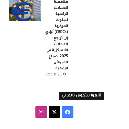
منافسة
العملات
الرقمية
للبنوك
المركزية
(CBDCs) تُؤدي
إلى تراجع
العملات
اللامركزية في
2025: صراع
العروش
الرقمية
يناير 13, 2025
تابعوا بيتكوين بالعربي
‫X
فيسبوك
انستقرام