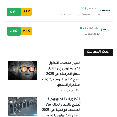
الحد الأدنى:
$200
4.2★
تداول
الأفضل للمبتدئين - منصة سهلة
الحد الأدنى:
$250
4.0★
تداول
موجه للعرب
احدث المقالات
انهيار منصات التداول
الكبيرة يُؤدي إلى انهيار
سوق الكريبتو في 2025:
شبح “تأثير الدومينو” يُهدد
استقرار السوق
يناير 13, 2025
التطورات التكنولوجية
تُطيح بالجيل الحالي من
العملات الرقمية في 2025:
سباق التكنولوجيا يُعيد