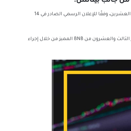
 من جانب بينانس.
باينانس تكمل عملية الحرق الربع سنوي لرمز BNB الثالث والعشرين، وفقًا للإعلان الرسمي الصادر في 14
كما كشفت بينانس عن حرق 2020.132.25 BNB في الإصدار الثالث والعشرون من BNB المميز من خلال إجراء