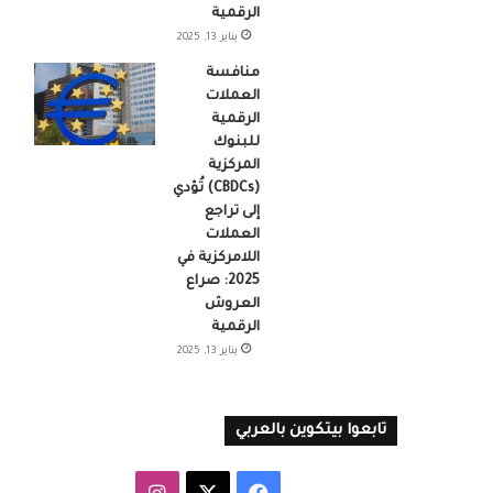
الرقمية
يناير 13, 2025
منافسة
العملات
الرقمية
للبنوك
المركزية
(CBDCs) تُؤدي
إلى تراجع
العملات
اللامركزية في
2025: صراع
العروش
الرقمية
يناير 13, 2025
تابعوا بيتكوين بالعربي
‫X
فيسبوك
انستقرام