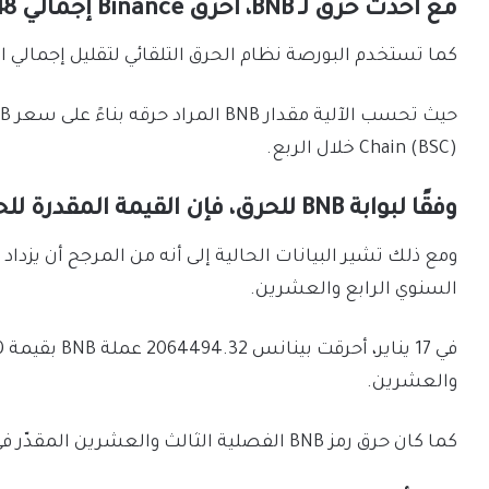
مع أحدث حرق لـ BNB، أحرق Binance إجمالي 46.148 مليون BNB tokens حتى الآن.
كما تستخدم البورصة نظام الحرق التلقائي لتقليل إجمالي العرض المتداو
Chain (BSC) خلال الربع.
وفقًا لبوابة BNB للحرق، فإن القيمة المقدرة للحرق التالي هي 2،009،639.84 BNB.
السنوي الرابع والعشرين.
والعشرين.
كما كان حرق رمز BNB الفصلية الثالث والعشرين المقدّر في ذلك الوقت هو 2,070,356.52 BNB.