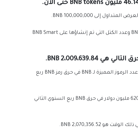
ل إلى 100,000,000 BNB.
حيث تحسب الآلية مقدار BNB المراد حرقه بناءً على سعر BNB وعدد الكتل التي تم إنشاؤها على BNB Smart
ومع ذلك تشير البيانات الحالية إلى أنه من المرجح أن يزداد عدد الرموز المميزة لـ BNB في حرق رمز BNB ربع
في 17 يناير، أحرقت بينانس 2064494.32 عملة BNB بقيمة 620 مليون دولار في حرق BNB ربع السنوي الثاني