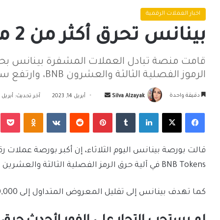
اخبار العملات الرقمية
بينانس تحرق أكثر من 2 مليون BNB Tokens
الرموز الفصلية الثالثة والعشرون BNB، وارتفع سعر BNB بنسبة 4٪ في 24 ساعة.
أرسل
دقيقة واحدة
Silva Alzayak
أبريل 14, 2023
آخر تحديث: أبريل 14, 2023
بريدا
فيسبوك
‫X
لينكدإن
بينتيريست
Odnoklassniki
‫Pocket
إلكترونيا
BNB Tokens في آلية حرق الرمز الفصلية الثالثة والعشرين لـ BNB.
كما تهدف بينانس إلى تقليل المعروض المتداول إلى 100,000,000 BNB من خلال إجراء BNB Auto-Burn.