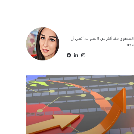
سيلفا الزياك, كاتبة محتوى مدقق لغوياً وموافق لشروط السيو, أعمل بكتابة المحتوى منذ أكثر من 5 سنوات, أتمنى أن
ضحة
انستقرام
لينكدإن
فيسبوك