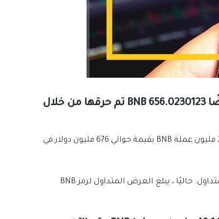
كما يتضمن أحدث حرق ربع سنوي من BNB أيضًا 656.0230123 BNB تم حرقها من خلال
كشفت بيانات المعاملات أن بينانس أحرقت ما يقرب من 2 مليون عملة BNB بقيمة حوالي 676 مليون دولار في
وبالتالي أزالت بينانس أكثر من 2 مليون BNB من العرض المتداول. حاليًا ، يبلغ العرض المتداول لرمز BNB