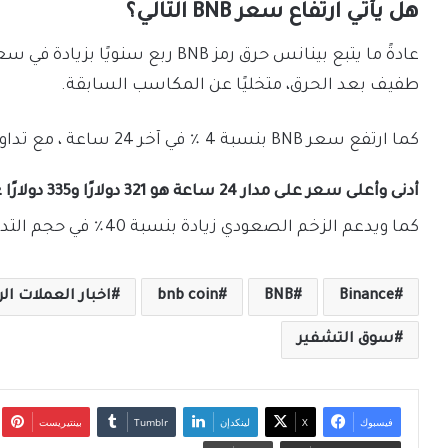
هل يأتي ارتفاع سعر BNB التالي؟
طفيف بعد الحرق، متخليًا عن المكاسب السابقة.
كما ارتفع سعر BNB بنسبة 4 ٪ في آخر 24 ساعة ، مع تداول السعر حاليًا عند 333 دولارًا.
أدنى وأعلى سعر على مدار 24 ساعة هو 321 دولارًا و335 دولارًا على التوالي.
كما ويدعم الزخم الصعودي زيادة بنسبة 40٪ في حجم التداول في آخر 24 ساعة.
Binance
BNB
bnb coin
اخبار العملات ال
سوق التشفير
فيسبوك
‫X
لينكدإن
بينتيريست