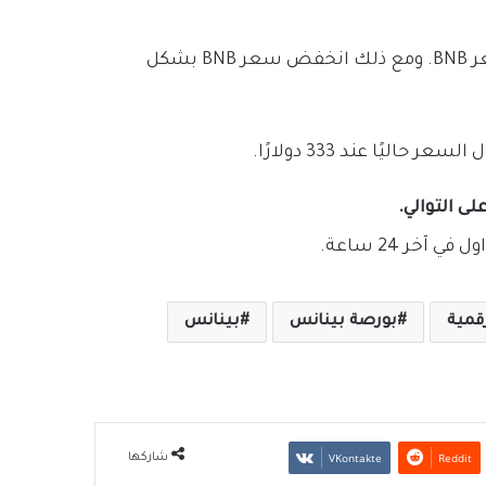
عادةً ما يتبع بينانس حرق رمز BNB ربع سنويًا بزيادة في سعر BNB. ومع ذلك انخفض سعر BNB بشكل
رقمية
بورصة بينانس
بينانس
شاركها