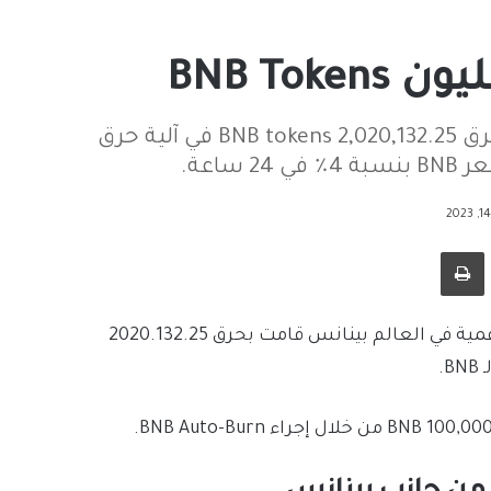
قامت منصة تبادل العملات المشفرة بينانس بحرق 2,020,132.25 BNB tokens في آلية حرق
طباعة
قالت بورصة بينانس اليوم الثلاثاء، إن أكبر بورصة عملات رقمية في العالم بينانس قامت بحرق 2020.132.25