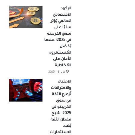
الركود
الاقتصادي
العالمي يُؤثر
سلبًا على
سوق الكريبتو
في 2025: عندما
يُفضل
المُستثمرون
الأمان على
المُخاطرة
يناير 13, 2025
الاحتيال
والاختراقات
تُزعزع الثقة
في سوق
الكريبتو في
2025: شبح
فقدان الثقة
يُهدد
الاستثمارات