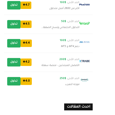
الحد الأدنى:
$100
4.7★
تداول
أكثر من 2800 أصل متداول
الحد الأدنى:
$50
4.5★
تداول
التداول الاجتماعي ونسخ الصفقات
الحد الأدنى:
$100
4.4★
تداول
دعم MT4 و MT5
الحد الأدنى:
$200
4.2★
تداول
الأفضل للمبتدئين - منصة سهلة
الحد الأدنى:
$250
4.0★
تداول
موجه للعرب
احدث المقالات