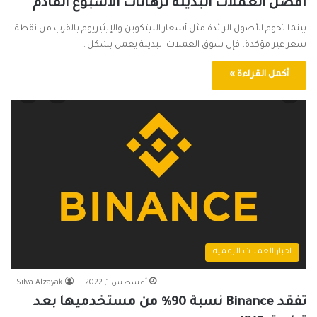
أفضل العملات البديلة لرهانات الأسبوع القادم
بينما تحوم الأصول الرائدة مثل أسعار البيتكوين والإيثيريوم بالقرب من نقطة
سعر غير مؤكدة، فإن سوق العملات البديلة يعمل بشكل…
أكمل القراءة »
اخبار العملات الرقمية
أغسطس 1, 2022
Silva Alzayak
تفقد Binance نسبة 90٪ من مستخدميها بعد