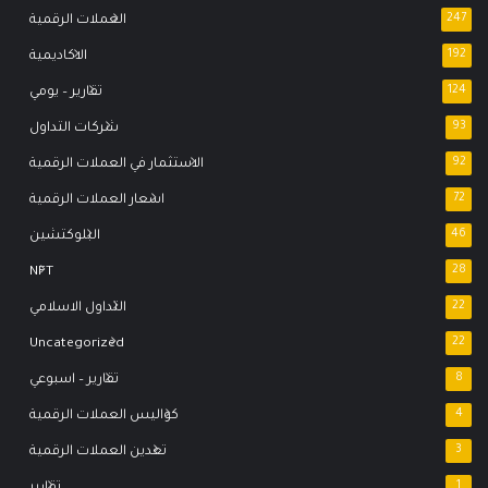
247
العملات الرقمية
192
الاكاديمية
124
تقارير – يومي
93
شركات التداول
92
الاستثمار في العملات الرقمية
72
اسعار العملات الرقمية
46
البلوكتشين
NFT
28
22
التداول الاسلامي
Uncategorized
22
8
تقارير – اسبوعي
4
كواليس العملات الرقمية
3
تعدين العملات الرقمية
1