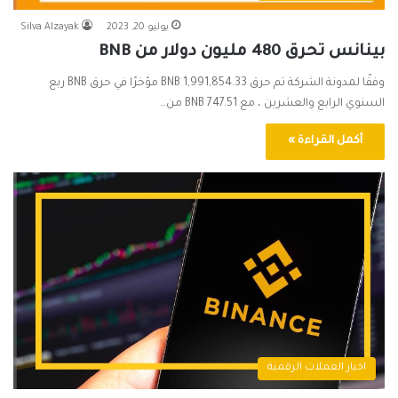
يوليو 20, 2023
Silva Alzayak
بينانس تحرق 480 مليون دولار من BNB
وفقًا لمدونة الشركة تم حرق 1,991,854.33 BNB مؤخرًا في حرق BNB ربع
السنوي الرابع والعشرين ، مع 747.51 BNB من…
أكمل القراءة »
اخبار العملات الرقمية