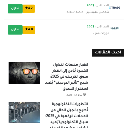
الحد الأدنى:
$200
4.2★
تداول
الأفضل للمبتدئين - منصة سهلة
الحد الأدنى:
$250
4.0★
تداول
موجه للعرب
احدث المقالات
انهيار منصات التداول
الكبيرة يُؤدي إلى انهيار
سوق الكريبتو في 2025:
شبح “تأثير الدومينو” يُهدد
استقرار السوق
يناير 13, 2025
التطورات التكنولوجية
تُطيح بالجيل الحالي من
العملات الرقمية في 2025:
سباق التكنولوجيا يُعيد