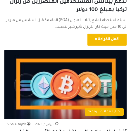
تدعم بينانس المستخدمين المتضررين من زلزال
تركيا بمبلغ 100 دولار
سيتم استخدام نماذج إثبات العنوان (POA) المقدمة قبل السادس من فبراير
في 10 مدن حيث كان للزلزال تأثير كبير لتحديد…
أكمل القراءة »
اخبار العملات الرقمية
فبراير 5, 2023
Silva Alzayak