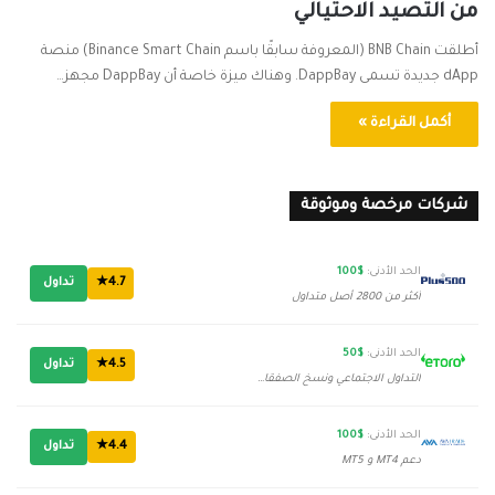
من التصيد الاحتيالي
أطلقت BNB Chain (المعروفة سابقًا باسم Binance Smart Chain) منصة
dApp جديدة تسمى DappBay. وهناك ميزة خاصة أن DappBay مجهز…
أكمل القراءة »
شركات مرخصة وموثوقة
الحد الأدنى:
$100
4.7★
تداول
أكثر من 2800 أصل متداول
الحد الأدنى:
$50
4.5★
تداول
التداول الاجتماعي ونسخ الصفقات
الحد الأدنى:
$100
4.4★
تداول
دعم MT4 و MT5