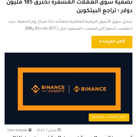
تصفية سوق العملات المشفرة تخترق 185 مليون
دولار ؛ تراجع البيتكوين
سجل سوق الأصول الرقمية العالمية انخفاضًا حادًا صباح يوم الجمعة. حيث
انخفضت أسعار أكبر العملات المشفرة مثل Bitcoin (BTC) وBNB…
أكمل القراءة »
اخبار العملات الرقمية
فبراير 7, 2023
Silva Alzayak