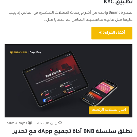
تطبيق KYC
تعتبر Binance واحدة من أكبر بورصات العملات المشفرة في العالم، إذ يجب
عليها مثل غالبية منافسيها التعامل مع قضايا مثل…
أكمل القراءة »
اخبار العملات الرقمية
يوليو 16, 2022
Silva Alzayak
تطلق سلسلة BNB أداة تجميع dApp مع تحذير