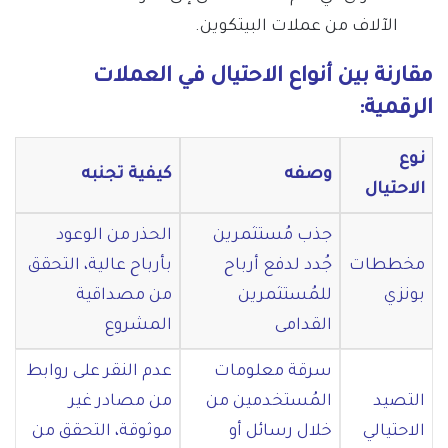
الآلاف من عملات البيتكوين.
مقارنة بين أنواع الاحتيال في العملات
الرقمية:
نوع
وصفه
كيفية تجنبه
الاحتيال
جذب مُستثمرين
الحذر من الوعود
مخططات
جُدد لدفع أرباح
بأرباح عالية، التحقق
بونزي
للمُستثمرين
من مصداقية
القدامى
المشروع
سرقة معلومات
عدم النقر على روابط
التصيد
المُستخدمين من
من مصادر غير
الاحتيالي
خلال رسائل أو
موثوقة، التحقق من