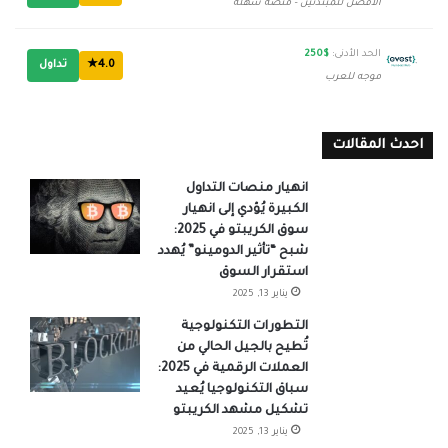
الأفضل للمبتدئين - منصة سهلة
الحد الأدنى:
$250
4.0★
تداول
موجه للعرب
احدث المقالات
انهيار منصات التداول
الكبيرة يُؤدي إلى انهيار
سوق الكريبتو في 2025:
شبح “تأثير الدومينو” يُهدد
استقرار السوق
يناير 13, 2025
التطورات التكنولوجية
تُطيح بالجيل الحالي من
العملات الرقمية في 2025:
سباق التكنولوجيا يُعيد
تشكيل مشهد الكريبتو
يناير 13, 2025