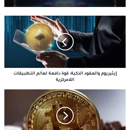
إيثيريوم
والعقود
الذكية:
قوة
دافعة
لعالم
التطبيقات
اللامركزية
إيثيريوم والعقود الذكية: قوة دافعة لعالم التطبيقات
اللامركزية
تحليل
أداء
أشهر
5
عملات
مشفرة:
نظرة