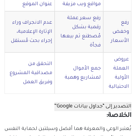
مواقع ويب مزيفة
عنوان الموقع
رفع سعر عملة
رفع
عدم الانجراف وراء
رقمية بشكل
وخفض
الإثارة الإعلامية،
مُصطنع ثم بيعها
الأسعار
إجراء بحث مُستقل
فجأة
عروض
التحقق من
العملة
جمع الأموال
مصداقية المشروع
الأولية
لمشاريع وهمية
وفريق العمل
الاحتيالية
التصدير إلى “جداول بيانات Google”
الخلاصة:
يُعتبر الوعي والمعرفة هما أفضل وسيلتين لحماية النفس