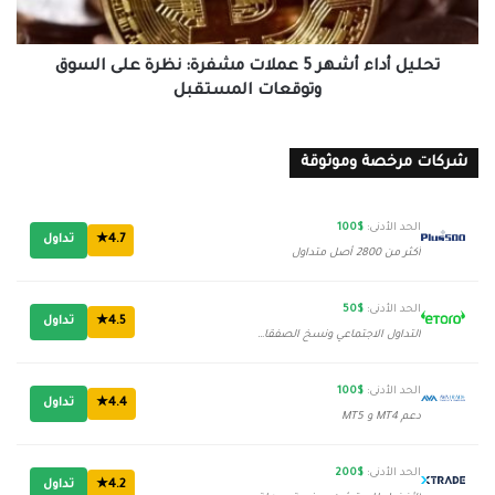
على
السوق
وتوقعات
تحليل أداء أشهر 5 عملات مشفرة: نظرة على السوق
المستقبل
وتوقعات المستقبل
شركات مرخصة وموثوقة
الحد الأدنى:
$100
4.7★
تداول
أكثر من 2800 أصل متداول
الحد الأدنى:
$50
4.5★
تداول
التداول الاجتماعي ونسخ الصفقات
الحد الأدنى:
$100
4.4★
تداول
دعم MT4 و MT5
الحد الأدنى:
$200
4.2★
تداول