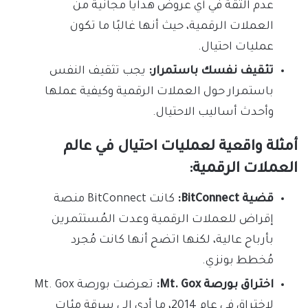
عدم الثقة في أي عروض هدايا مجانية من
العملات الرقمية، حيث أنها غالبًا ما تكون
عمليات احتيال.
تثقيف نفسك باستمرار:
يجب تثقيف النفس
باستمرار حول العملات الرقمية وكيفية عملها
وأحدث أساليب الاحتيال.
أمثلة واقعية لعمليات احتيال في عالم
العملات الرقمية:
قضية BitConnect:
كانت BitConnect منصة
إقراض للعملات الرقمية وعدت المُستثمرين
بأرباح عالية، لكنها اتضح أنها كانت مُجرد
مُخطط بونزي.
اختراق بورصة Mt. Gox:
تعرضت بورصة Mt. Gox
لاختراق في عام 2014، ما أدى إلى سرقة مئات