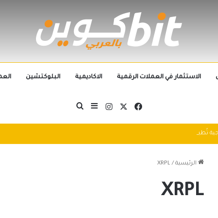
الاستثمار في العملات الرقمية
الاكاديمية
البلوكتشين
العم
‫X
فيسبوك
انستقرام
بحث عن
إضافة عمود جانبي
التطورات التكنولوجية تُطيح بالجيل الحالي من العملات الرقمية في 2025: سباق التكنولوجيا يُعيد تشكيل مشهد الكريبتو
الرئيسية
/
XRPL
XRPL