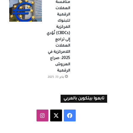
منافسة
العملات
الرقمية
للبنوك
المركزية
(CBDCs) تُؤدي
إلى تراجع
العملات
اللامركزية في
2025: صراع
العروش
الرقمية
يناير 13, 2025
تابعوا بيتكوين بالعربي
‫X
فيسبوك
انستقرام