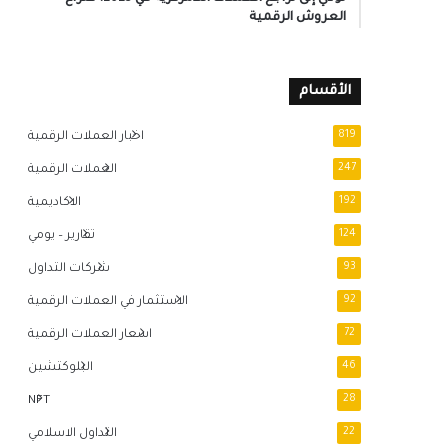
العروش الرقمية
الأقسام
819
اخبار العملات الرقمية
247
العملات الرقمية
192
الاكاديمية
124
تقارير – يومي
93
شركات التداول
92
الاستثمار في العملات الرقمية
72
اسعار العملات الرقمية
46
البلوكتشين
NFT
28
22
التداول الاسلامي