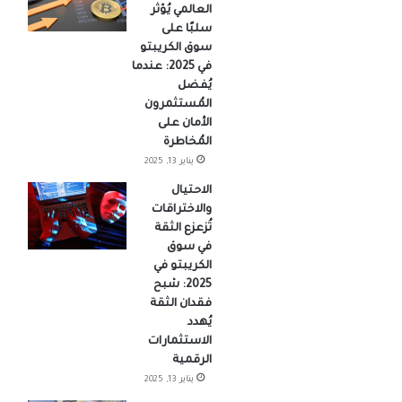
العالمي يُؤثر
سلبًا على
سوق الكريبتو
في 2025: عندما
يُفضل
المُستثمرون
الأمان على
المُخاطرة
يناير 13, 2025
الاحتيال
والاختراقات
تُزعزع الثقة
في سوق
الكريبتو في
2025: شبح
فقدان الثقة
يُهدد
الاستثمارات
الرقمية
يناير 13, 2025