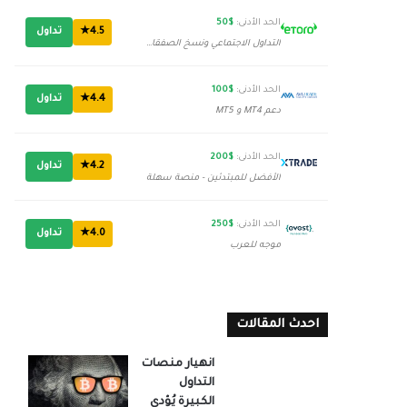
الحد الأدنى:
$50
4.5★
تداول
التداول الاجتماعي ونسخ الصفقات
الحد الأدنى:
$100
4.4★
تداول
دعم MT4 و MT5
الحد الأدنى:
$200
4.2★
تداول
الأفضل للمبتدئين - منصة سهلة
الحد الأدنى:
$250
4.0★
تداول
موجه للعرب
احدث المقالات
انهيار منصات
التداول
الكبيرة يُؤدي