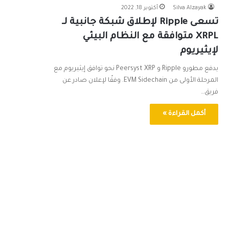
Silva Alzayak
أكتوبر 18, 2022
تسعى Ripple لإطلاق شبكة جانبية لـ
XRPL متوافقة مع النظام البيئي
لإيثيريوم
يدفع مطورو Ripple و Peersyst XRP نحو توافق إيثيريوم مع
المرحلة الأولى من EVM Sidechain. وفقًا لإعلان صادر عن
فريق…
أكمل القراءة »