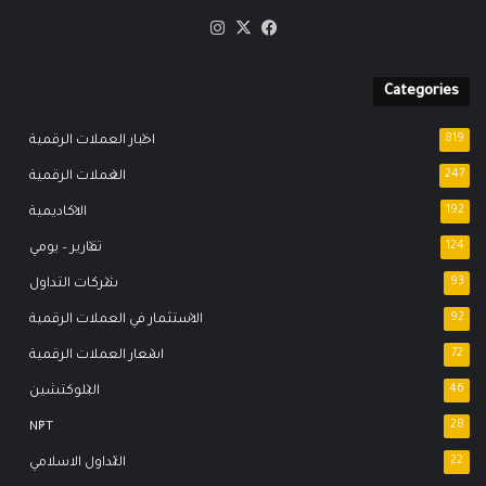
‫X
فيسبوك
انستقرام
Categories
819
اخبار العملات الرقمية
247
العملات الرقمية
192
الاكاديمية
124
تقارير – يومي
93
شركات التداول
92
الاستثمار في العملات الرقمية
72
اسعار العملات الرقمية
46
البلوكتشين
NFT
28
22
التداول الاسلامي