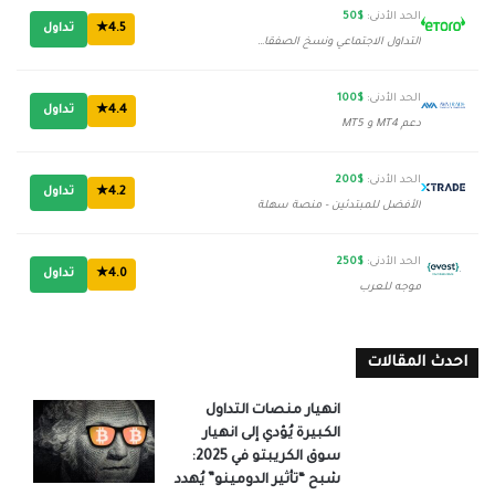
الحد الأدنى:
$50
4.5★
تداول
التداول الاجتماعي ونسخ الصفقات
الحد الأدنى:
$100
4.4★
تداول
دعم MT4 و MT5
الحد الأدنى:
$200
4.2★
تداول
الأفضل للمبتدئين - منصة سهلة
الحد الأدنى:
$250
4.0★
تداول
موجه للعرب
احدث المقالات
انهيار منصات التداول
الكبيرة يُؤدي إلى انهيار
سوق الكريبتو في 2025:
شبح “تأثير الدومينو” يُهدد