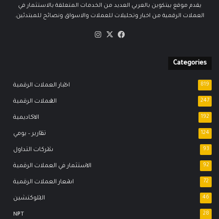
يقدم موقع بيتكوين بالعربي العديد من الخدمات المتعلقة بالاستثمار في
العملات الرقمية من اخبار وتحليلات للعملات والاسواق ونصائح للمبتدئين.
‫X
فيسبوك
انستقرام
Categories
819
اخبار العملات الرقمية
247
العملات الرقمية
192
الاكاديمية
124
تقارير – يومي
93
شركات التداول
92
الاستثمار في العملات الرقمية
72
اسعار العملات الرقمية
46
البلوكتشين
NFT
28