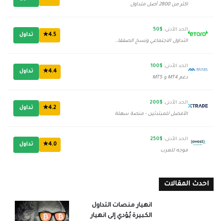
أكثر من 2800 أصل متداول
الحد الأدنى:
$50
4.5★
تداول
التداول الاجتماعي ونسخ الصفقات
الحد الأدنى:
$100
4.4★
تداول
دعم MT4 و MT5
الحد الأدنى:
$200
4.2★
تداول
الأفضل للمبتدئين - منصة سهلة
الحد الأدنى:
$250
4.0★
تداول
موجه للعرب
احدث المقالات
انهيار منصات التداول
الكبيرة يُؤدي إلى انهيار