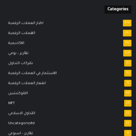
Categories
819
اخبار العملات الرقمية
247
العملات الرقمية
192
الاكاديمية
124
تقارير – يومي
93
شركات التداول
92
الاستثمار في العملات الرقمية
72
اسعار العملات الرقمية
46
البلوكتشين
NFT
28
22
التداول الاسلامي
Uncategorized
22
8
تقارير – اسبوعي