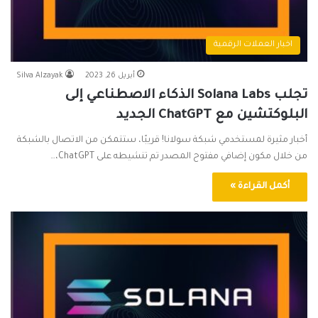
اخبار العملات الرقمية
أبريل 26, 2023
Silva Alzayak
تجلب Solana Labs الذكاء الاصطناعي إلى
البلوكتشين مع ChatGPT الجديد
أخبار مثيرة لمستخدمي شبكة سولانا! قريبًا، ستتمكن من الاتصال بالشبكة
من خلال مكون إضافي مفتوح المصدر تم تنشيطه على ChatGPT،…
أكمل القراءة »