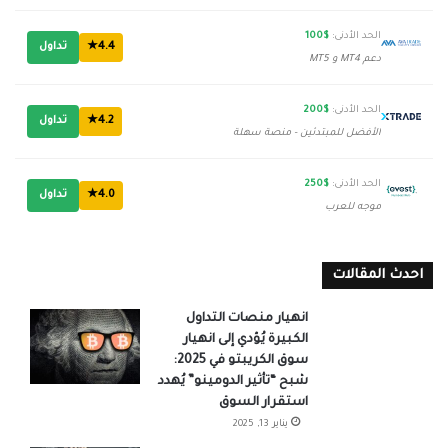
الحد الأدنى:
$100
4.4★
تداول
دعم MT4 و MT5
الحد الأدنى:
$200
4.2★
تداول
الأفضل للمبتدئين - منصة سهلة
الحد الأدنى:
$250
4.0★
تداول
موجه للعرب
احدث المقالات
انهيار منصات التداول
الكبيرة يُؤدي إلى انهيار
سوق الكريبتو في 2025:
شبح “تأثير الدومينو” يُهدد
استقرار السوق
يناير 13, 2025