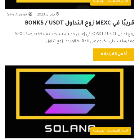
اخبار العملات الرقمية
يناير 3, 2023
Silva Alzayak
قريبًا في MEXC زوج التداول BONK$ / USDT
زوج تداول BONK$ / USDT في إعلان حديث، سلطت شبكة بورصة MEXC
ومقرها سيدني الضوء على القائمة الواردة لزوج تداول…
أكمل القراءة »
اخبار العملات الرقمية