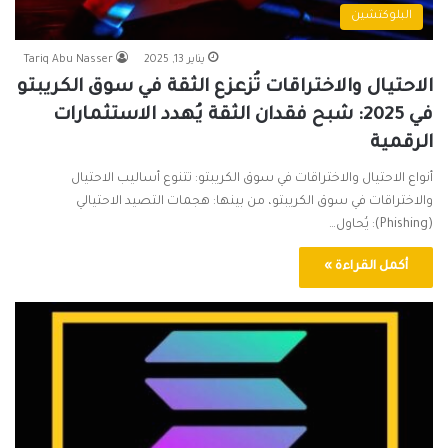
البلوكتشين
يناير 13, 2025
Tariq Abu Nasser
الاحتيال والاختراقات تُزعزع الثقة في سوق الكريبتو
في 2025: شبح فقدان الثقة يُهدد الاستثمارات
الرقمية
أنواع الاحتيال والاختراقات في سوق الكريبتو: تتنوع أساليب الاحتيال
والاختراقات في سوق الكريبتو، من بينها: هجمات التصيد الاحتيالي
(Phishing): يُحاول…
أكمل القراءة »