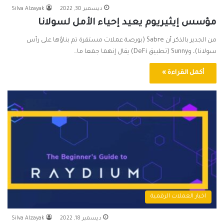
ديسمبر 30, 2022
Silva Alzayak
مؤسس إيثيريوم يعيد إحياء الأمل لسولانا
من الجدير بالذكر أن Sabre (بورصة عملات مستقرة تم بناؤها على رأس
سولانا)، وSunny (تطبيق DeFi) يقال إنهما جمعا ما…
أكمل القراءة »
اخبار العملات الرقمية
ديسمبر 18, 2022
Silva Alzayak