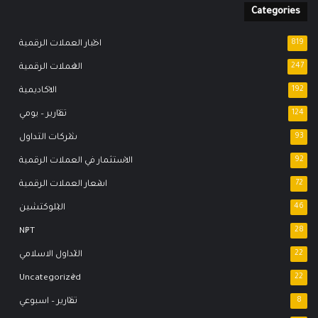
Categories
819
اخبار العملات الرقمية
247
العملات الرقمية
192
الاكاديمية
124
تقارير – يومي
93
شركات التداول
92
الاستثمار في العملات الرقمية
72
اسعار العملات الرقمية
46
البلوكتشين
NFT
28
22
التداول الاسلامي
Uncategorized
22
8
تقارير – اسبوعي