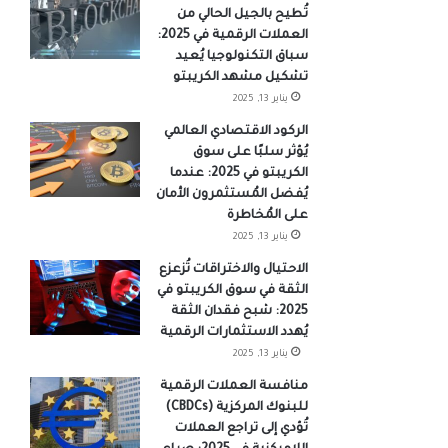
تُطيح بالجيل الحالي من
العملات الرقمية في 2025:
سباق التكنولوجيا يُعيد
تشكيل مشهد الكريبتو
يناير 13, 2025
الركود الاقتصادي العالمي
يُؤثر سلبًا على سوق
الكريبتو في 2025: عندما
يُفضل المُستثمرون الأمان
على المُخاطرة
يناير 13, 2025
الاحتيال والاختراقات تُزعزع
الثقة في سوق الكريبتو في
2025: شبح فقدان الثقة
يُهدد الاستثمارات الرقمية
يناير 13, 2025
منافسة العملات الرقمية
للبنوك المركزية (CBDCs)
تُؤدي إلى تراجع العملات