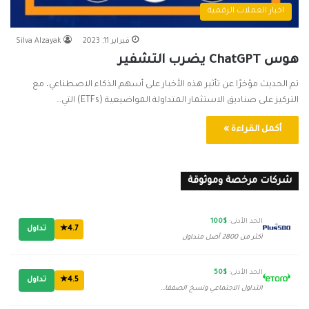
اخبار العملات الرقمية
فبراير 11, 2023
Silva Alzayak
هوس ChatGPT يضرب التشفير
تم الحديث مؤخرًا عن تأثير هذه الأخبار على أسهم الذكاء الاصطناعي، مع
التركيز على صناديق الاستثمار المتداولة المواضيعية (ETFs) التي…
أكمل القراءة »
شركات مرخصة وموثوقة
الحد الأدنى:
$100
4.7★
تداول
أكثر من 2800 أصل متداول
الحد الأدنى:
$50
4.5★
تداول
التداول الاجتماعي ونسخ الصفقات