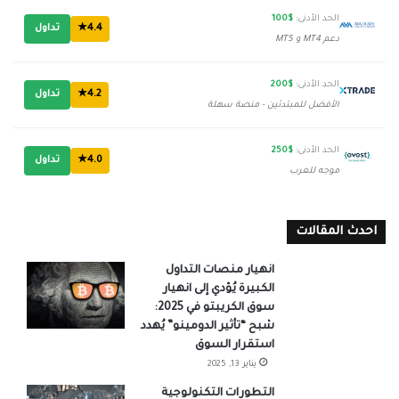
الحد الأدنى:
$100
4.4★
تداول
دعم MT4 و MT5
الحد الأدنى:
$200
4.2★
تداول
الأفضل للمبتدئين - منصة سهلة
الحد الأدنى:
$250
4.0★
تداول
موجه للعرب
احدث المقالات
انهيار منصات التداول
الكبيرة يُؤدي إلى انهيار
سوق الكريبتو في 2025:
شبح “تأثير الدومينو” يُهدد
استقرار السوق
يناير 13, 2025
التطورات التكنولوجية