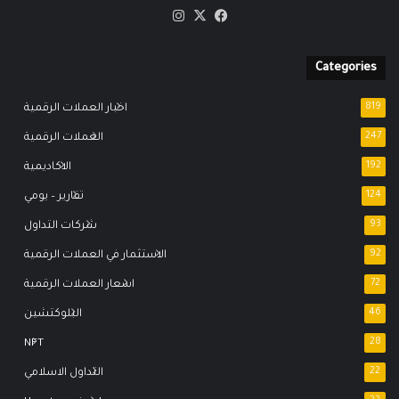
‫X
فيسبوك
انستقرام
Categories
819
اخبار العملات الرقمية
247
العملات الرقمية
192
الاكاديمية
124
تقارير – يومي
93
شركات التداول
92
الاستثمار في العملات الرقمية
72
اسعار العملات الرقمية
46
البلوكتشين
NFT
28
22
التداول الاسلامي