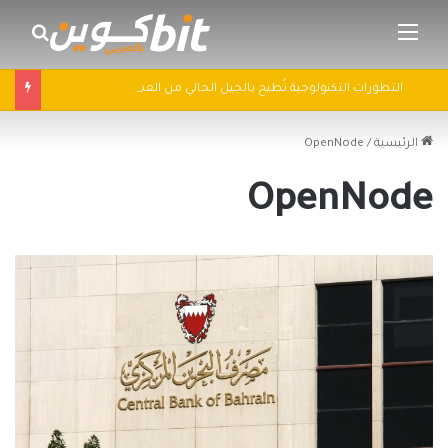
القائمة
بحث 
التطورات التكنولوجية تُطيح بالجيل الحالي من العملات الرقمية في 2025: سباق التكنولوجيا يُعيد تشكيل مشهد الكريبتو
الرئيسية
/
OpenNode
OpenNode