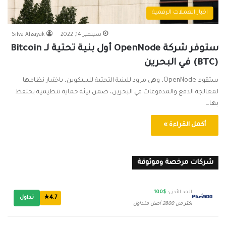
اخبار العملات الرقمية
سبتمبر 14, 2022
Silva Alzayak
ستوفر شركة OpenNode أول بنية تحتية لـ Bitcoin
(BTC) في البحرين
ستقوم OpenNode، وهي مزود للبنية التحتية للبيتكوين، باختبار نظامها
لمعالجة الدفع والمدفوعات في البحرين، ضمن بيئة حماية تنظيمية يحتفظ
بها…
أكمل القراءة »
شركات مرخصة وموثوقة
الحد الأدنى:
$100
4.7★
تداول
أكثر من 2800 أصل متداول