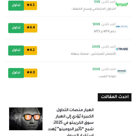
الحد الأدنى:
$50
4.5★
تداول
التداول الاجتماعي ونسخ الصفقات
الحد الأدنى:
$100
4.4★
تداول
دعم MT4 و MT5
الحد الأدنى:
$200
4.2★
تداول
الأفضل للمبتدئين - منصة سهلة
الحد الأدنى:
$250
4.0★
تداول
موجه للعرب
احدث المقالات
انهيار منصات التداول
الكبيرة يُؤدي إلى انهيار
سوق الكريبتو في 2025:
شبح “تأثير الدومينو” يُهدد
استقرار السوق