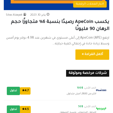
اخبار العملات الرقمية
يناير 10, 2023
Silva Alzayak
يكسب ApeCoin رصيدًا بنسبة 6٪ متجاوزًا حجم
الرهان 90 مليونًا
ارتفع ApeCoin (APE) إلى أعلى مستوى في شهرين عند 4.98 دولار يوم أمس
وسط زيادة حادة في إجمالي كمية حيازته.…
أكمل القراءة »
شركات مرخصة وموثوقة
الحد الأدنى:
$100
4.7★
تداول
أكثر من 2800 أصل متداول
الحد الأدنى:
$50
4.5★
تداول
التداول الاجتماعي ونسخ الصفقات