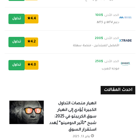
الحد الأدنى:
$100
4.4★
تداول
دعم MT4 و MT5
الحد الأدنى:
$200
4.2★
تداول
الأفضل للمبتدئين - منصة سهلة
الحد الأدنى:
$250
4.0★
تداول
موجه للعرب
احدث المقالات
انهيار منصات التداول
الكبيرة يُؤدي إلى انهيار
سوق الكريبتو في 2025:
شبح “تأثير الدومينو” يُهدد
استقرار السوق
يناير 13, 2025