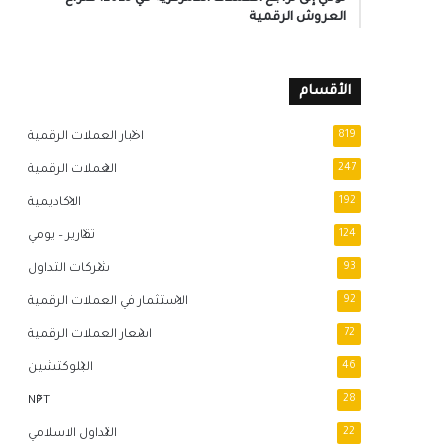
العروش الرقمية
الأقسام
819
اخبار العملات الرقمية
247
العملات الرقمية
192
الاكاديمية
124
تقارير – يومي
93
شركات التداول
92
الاستثمار في العملات الرقمية
72
اسعار العملات الرقمية
46
البلوكتشين
NFT
28
22
التداول الاسلامي