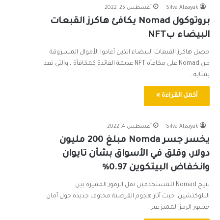
Silva Alzayak
أغسطس 25, 2022
‏بروتوكول Nomad يكافئ هاكرز القبعات
البيضاء بNFT
حصل هاكرز القبعات البيضاء الذين أعادوا الأموال المسروقة
من Nomad على مكافأة NFT عديمة الفائدة كمكافأة ، والتي تعد
بمثابة…
أكمل القراءة »
Silva Alzayak
أغسطس 4, 2022
يخسر جسر Nomda مبلغ 200 مليون
دولار، وقلق في الأسواق بشأن تايوان
وانخفاض البيتكوين ​​0.97٪
يتيح Nomad للمستخدمين نقل الرموز المميزة بين
البلوكتشين. حيث أثار هجوم القرصنة مخاوف جديدة حول أمان
جسور الرمز المميز عبر…