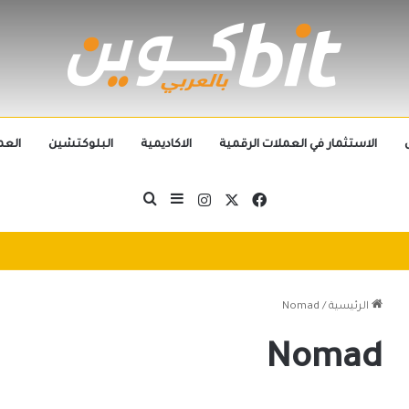
الاستثمار في العملات الرقمية
الاكاديمية
البلوكتشين
العم
‫X
فيسبوك
انستقرام
بحث عن
إضافة عمود جانبي
التطورات التكنولوجية تُطيح بالجيل الحالي من العملات الرقمية في 2025: سباق التكنولوجيا يُعيد تشكيل مشهد الكريبتو
الرئيسية
/
Nomad
Nomad