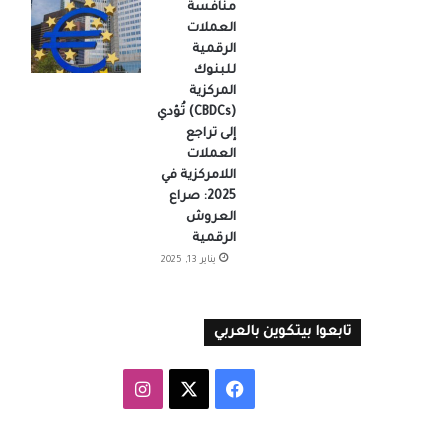
منافسة
العملات
الرقمية
للبنوك
المركزية
(CBDCs) تُؤدي
إلى تراجع
العملات
اللامركزية في
2025: صراع
العروش
الرقمية
يناير 13, 2025
تابعوا بيتكوين بالعربي
‫X
فيسبوك
انستقرام