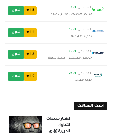
الحد الأدنى:
$50
4.5★
تداول
التداول الاجتماعي ونسخ الصفقات
الحد الأدنى:
$100
4.4★
تداول
دعم MT4 و MT5
الحد الأدنى:
$200
4.2★
تداول
الأفضل للمبتدئين - منصة سهلة
الحد الأدنى:
$250
4.0★
تداول
موجه للعرب
احدث المقالات
انهيار منصات
التداول
الكبيرة يُؤدي