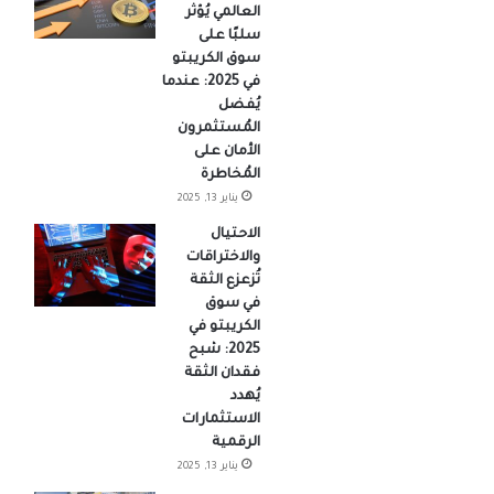
العالمي يُؤثر
سلبًا على
سوق الكريبتو
في 2025: عندما
يُفضل
المُستثمرون
الأمان على
المُخاطرة
يناير 13, 2025
الاحتيال
والاختراقات
تُزعزع الثقة
في سوق
الكريبتو في
2025: شبح
فقدان الثقة
يُهدد
الاستثمارات
الرقمية
يناير 13, 2025