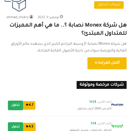
شركات التداول
نوفمبر 9, 2022
ahmad_mukry
هل شركة Monex نصابة ؟.. ما هي أهم المميزات
للمتداول المبتدئ؟
هل شركة Monex نصابة ؟| وسط التزاحم الكبير الذي يشهده عالم الأوراق
المالية والبورصة سواء من ناحية الأصول المالية المتاحة…
أكمل القراءة »
شركات مرخصة وموثوقة
الحد الأدنى:
$100
4.7★
تداول
أكثر من 2800 أصل متداول
الحد الأدنى:
$50
4.5★
تداول
التداول الاجتماعي ونسخ الصفقات