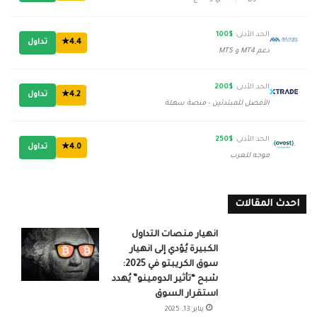
الحد الأدنى:
$100
4.4★
تداول
دعم MT4 و MT5
الحد الأدنى:
$200
4.2★
تداول
الأفضل للمبتدئين - منصة سهلة
الحد الأدنى:
$250
4.0★
تداول
موجه للعرب
احدث المقالات
انهيار منصات التداول
الكبيرة يُؤدي إلى انهيار
سوق الكريبتو في 2025:
شبح “تأثير الدومينو” يُهدد
استقرار السوق
يناير 13, 2025