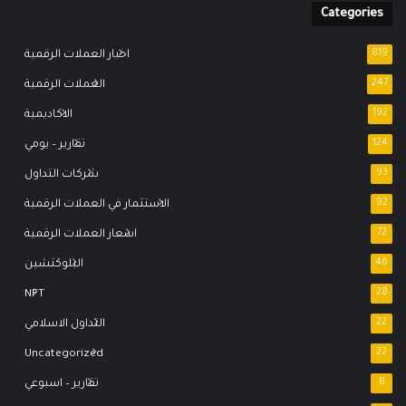
Categories
819
اخبار العملات الرقمية
247
العملات الرقمية
192
الاكاديمية
124
تقارير – يومي
93
شركات التداول
92
الاستثمار في العملات الرقمية
72
اسعار العملات الرقمية
46
البلوكتشين
NFT
28
22
التداول الاسلامي
Uncategorized
22
8
تقارير – اسبوعي