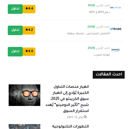
الحد الأدنى:
$100
4.4★
تداول
دعم MT4 و MT5
الحد الأدنى:
$200
4.2★
تداول
الأفضل للمبتدئين - منصة سهلة
الحد الأدنى:
$250
4.0★
تداول
موجه للعرب
احدث المقالات
انهيار منصات التداول
الكبيرة يُؤدي إلى انهيار
سوق الكريبتو في 2025:
شبح “تأثير الدومينو” يُهدد
استقرار السوق
يناير 13, 2025
التطورات التكنولوجية