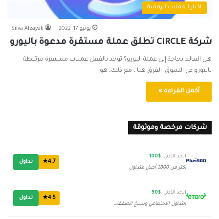
اخبار العملات الرقمية
يونيو 17, 2022
Silva Alzayak
شركة CIRCLE تطلق عملة مستقرة مدعوة باليورو
هل العالم بحاجة إلى عملة اليورو؟ توجد بالفعل عملات مستقرة مرتبطة
باليورو في السوق. الفرق هنا ، مع ذلك، هو…
أكمل القراءة »
شركات مرخصة وموثوقة
الحد الأدنى:
$100
4.7★
تداول
أكثر من 2800 أصل متداول
الحد الأدنى:
$50
4.5★
تداول
التداول الاجتماعي ونسخ الصفقات