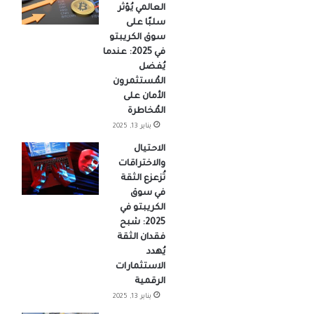
العالمي يُؤثر
سلبًا على
سوق الكريبتو
في 2025: عندما
يُفضل
المُستثمرون
الأمان على
المُخاطرة
يناير 13, 2025
الاحتيال
والاختراقات
تُزعزع الثقة
في سوق
الكريبتو في
2025: شبح
فقدان الثقة
يُهدد
الاستثمارات
الرقمية
يناير 13, 2025