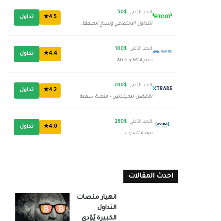
الحد الأدنى:
$50
4.5★
تداول
التداول الاجتماعي ونسخ الصفقات
الحد الأدنى:
$100
4.4★
تداول
دعم MT4 و MT5
الحد الأدنى:
$200
4.2★
تداول
الأفضل للمبتدئين - منصة سهلة
الحد الأدنى:
$250
4.0★
تداول
موجه للعرب
احدث المقالات
انهيار منصات
التداول
الكبيرة يُؤدي