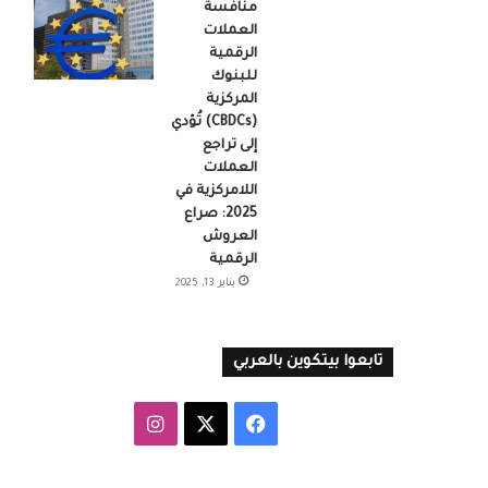
منافسة
العملات
الرقمية
للبنوك
المركزية
(CBDCs) تُؤدي
إلى تراجع
العملات
اللامركزية في
2025: صراع
العروش
الرقمية
يناير 13, 2025
تابعوا بيتكوين بالعربي
‫X
فيسبوك
انستقرام