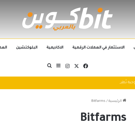
الاستثمار في العملات الرقمية
الاكاديمية
البلوكتشين
العم
‫X
فيسبوك
انستقرام
بحث عن
إضافة عمود جانبي
التطورات التكنولوجية تُطيح بالجيل الحالي من العملات الرقمية في 2025: سباق التكنولوجيا يُعيد تشكيل مشهد الكريبتو
الرئيسية
/
Bitfarms
Bitfarms