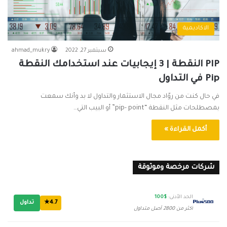
الاكاديمية
سبتمبر 27, 2022
ahmad_mukry
PIP النقطة | 3 إيجابيات عند استخدامك النقطة
Pip في التداول
في حال كنت من روّاد مجال الاستثمار والتداول لا بد وأنك سمعت
بمصطلحات مثل النقطة “pip- point” أو البيب التي…
أكمل القراءة »
شركات مرخصة وموثوقة
الحد الأدنى:
$100
4.7★
تداول
أكثر من 2800 أصل متداول