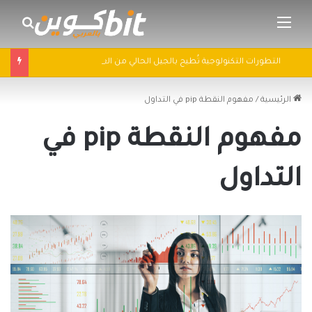
القائمة
بحث 
التطورات التكنولوجية تُطيح بالجيل الحالي من العملات الرقمية في 2025: سباق التكنولوجيا يُعيد تشكيل مشهد الكريبتو
الرئيسية
/
مفهوم النقطة pip في التداول
مفهوم النقطة pip في
التداول