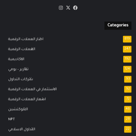
‫X
فيسبوك
انستقرام
Categories
819
اخبار العملات الرقمية
247
العملات الرقمية
192
الاكاديمية
124
تقارير – يومي
93
شركات التداول
92
الاستثمار في العملات الرقمية
72
اسعار العملات الرقمية
46
البلوكتشين
NFT
28
22
التداول الاسلامي