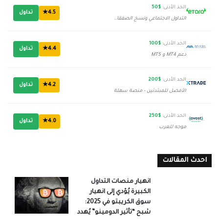
الحد الأدنى:
$50
4.5★
تداول
التداول الاجتماعي ونسخ الصفقات
الحد الأدنى:
$100
4.4★
تداول
دعم MT4 و MT5
الحد الأدنى:
$200
4.2★
تداول
الأفضل للمبتدئين - منصة سهلة
الحد الأدنى:
$250
4.0★
تداول
موجه للعرب
احدث المقالات
انهيار منصات التداول
الكبيرة يُؤدي إلى انهيار
سوق الكريبتو في 2025:
شبح “تأثير الدومينو” يُهدد