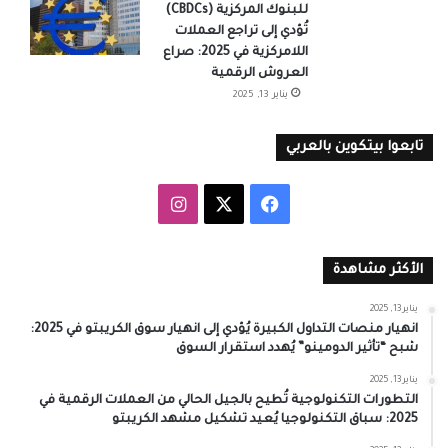
للبنوك المركزية (CBDCs)
تُؤدي إلى تراجع العملات
اللامركزية في 2025: صراع
العروش الرقمية
يناير 13, 2025
تابعوا بيتكوين بالعربي
‫X
فيسبوك
انستقرام
الأكثر مشاهدة
يناير 13, 2025
انهيار منصات التداول الكبيرة يُؤدي إلى انهيار سوق الكريبتو في 2025:
شبح “تأثير الدومينو” يُهدد استقرار السوق
يناير 13, 2025
التطورات التكنولوجية تُطيح بالجيل الحالي من العملات الرقمية في
2025: سباق التكنولوجيا يُعيد تشكيل مشهد الكريبتو