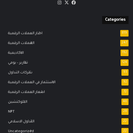
‫X
فيسبوك
انستقرام
Categories
819
اخبار العملات الرقمية
247
العملات الرقمية
192
الاكاديمية
124
تقارير – يومي
93
شركات التداول
92
الاستثمار في العملات الرقمية
72
اسعار العملات الرقمية
46
البلوكتشين
NFT
28
22
التداول الاسلامي
Uncategorized
22