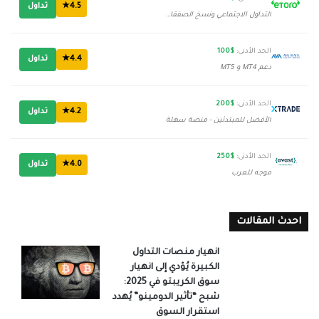
4.5★
تداول
التداول الاجتماعي ونسخ الصفقات
الحد الأدنى:
$100
4.4★
تداول
دعم MT4 و MT5
الحد الأدنى:
$200
4.2★
تداول
الأفضل للمبتدئين - منصة سهلة
الحد الأدنى:
$250
4.0★
تداول
موجه للعرب
احدث المقالات
انهيار منصات التداول
الكبيرة يُؤدي إلى انهيار
سوق الكريبتو في 2025:
شبح “تأثير الدومينو” يُهدد
استقرار السوق