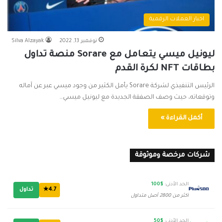
اخبار العملات الرقمية
نوفمبر 13, 2022
Silva Alzayak
ليونيل ميسي يتعامل مع Sorare منصة تداول
بطاقات NFT لكرة القدم
الرئيس التنفيذي لشركة Sorare يأمل الكثير من وجود ميسي عبر عن آماله
وتوقعاته، حيث وصف الصفقة الجديدة مع ليونيل ميسي…
أكمل القراءة »
شركات مرخصة وموثوقة
الحد الأدنى:
$100
4.7★
تداول
أكثر من 2800 أصل متداول
الحد الأدنى:
$50