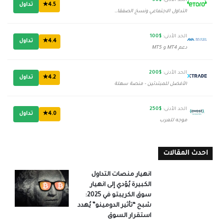
الحد الأدنى:
$50
4.5★
تداول
التداول الاجتماعي ونسخ الصفقات
الحد الأدنى:
$100
4.4★
تداول
دعم MT4 و MT5
الحد الأدنى:
$200
4.2★
تداول
الأفضل للمبتدئين - منصة سهلة
الحد الأدنى:
$250
4.0★
تداول
موجه للعرب
احدث المقالات
انهيار منصات التداول
الكبيرة يُؤدي إلى انهيار
سوق الكريبتو في 2025:
شبح “تأثير الدومينو” يُهدد
استقرار السوق