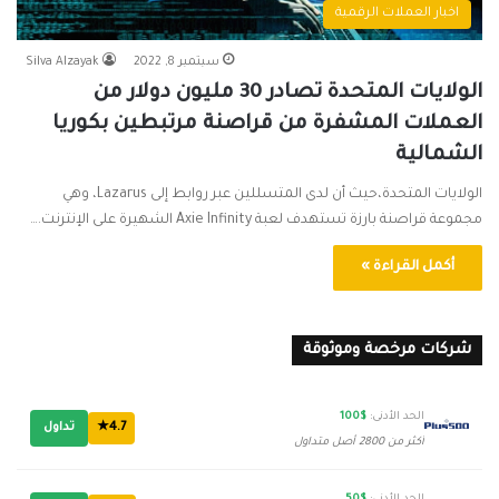
اخبار العملات الرقمية
سبتمبر 8, 2022
Silva Alzayak
الولايات المتحدة تصادر 30 مليون دولار من
العملات المشفرة من قراصنة مرتبطين بكوريا
الشمالية
الولايات المتحدة،حيث أن لدى المتسللين عبر روابط إلى Lazarus، وهي
مجموعة قراصنة بارزة تستهدف لعبة Axie Infinity الشهيرة على الإنترنت.…
أكمل القراءة »
شركات مرخصة وموثوقة
الحد الأدنى:
$100
4.7★
تداول
أكثر من 2800 أصل متداول