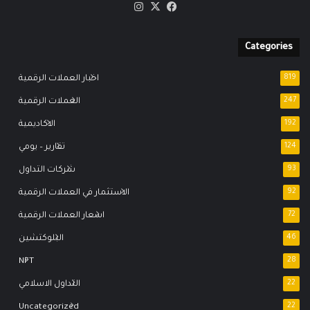
‫X
فيسبوك
انستقرام
Categories
819
اخبار العملات الرقمية
247
العملات الرقمية
192
الاكاديمية
124
تقارير – يومي
93
شركات التداول
92
الاستثمار في العملات الرقمية
72
اسعار العملات الرقمية
46
البلوكتشين
NFT
28
22
التداول الاسلامي
Uncategorized
22