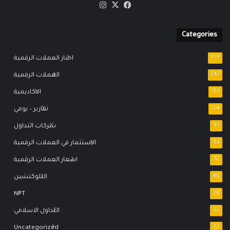
‫X
فيسبوك
انستقرام
Categories
819
اخبار العملات الرقمية
247
العملات الرقمية
192
الاكاديمية
124
تقارير – يومي
93
شركات التداول
92
الاستثمار في العملات الرقمية
72
اسعار العملات الرقمية
46
البلوكتشين
NFT
28
22
التداول الاسلامي
Uncategorized
22