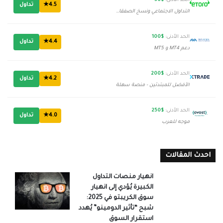
الحد الأدنى:
$50
4.5★
تداول
التداول الاجتماعي ونسخ الصفقات
الحد الأدنى:
$100
4.4★
تداول
دعم MT4 و MT5
الحد الأدنى:
$200
4.2★
تداول
الأفضل للمبتدئين - منصة سهلة
الحد الأدنى:
$250
4.0★
تداول
موجه للعرب
احدث المقالات
انهيار منصات التداول
الكبيرة يُؤدي إلى انهيار
سوق الكريبتو في 2025:
شبح “تأثير الدومينو” يُهدد
استقرار السوق