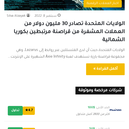
اخبار العملات الرقمية
سبتمبر 8, 2022
Silva Alzayak
الولايات المتحدة تصادر 30 مليون دولار من
العملات المشفرة من قراصنة مرتبطين بكوريا
الشمالية
الولايات المتحدة،حيث أن لدى المتسللين عبر روابط إلى Lazarus، وهي
مجموعة قراصنة بارزة تستهدف لعبة Axie Infinity الشهيرة على الإنترنت.…
أكمل القراءة »
شركات مرخصة وموثوقة
الحد الأدنى:
$100
4.7★
تداول
أكثر من 2800 أصل متداول