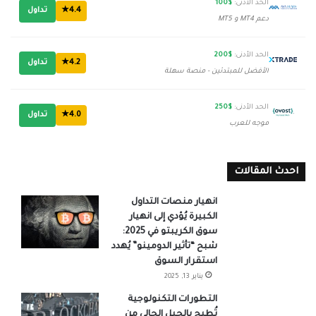
الحد الأدنى:
$100
4.4★
تداول
دعم MT4 و MT5
الحد الأدنى:
$200
4.2★
تداول
الأفضل للمبتدئين - منصة سهلة
الحد الأدنى:
$250
4.0★
تداول
موجه للعرب
احدث المقالات
انهيار منصات التداول
الكبيرة يُؤدي إلى انهيار
سوق الكريبتو في 2025:
شبح “تأثير الدومينو” يُهدد
استقرار السوق
يناير 13, 2025
التطورات التكنولوجية
تُطيح بالجيل الحالي من