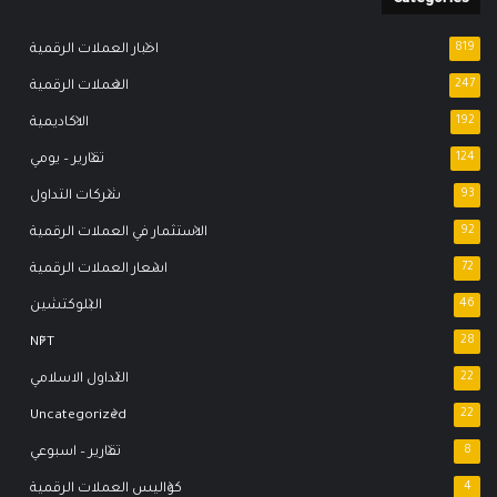
819
اخبار العملات الرقمية
247
العملات الرقمية
192
الاكاديمية
124
تقارير – يومي
93
شركات التداول
92
الاستثمار في العملات الرقمية
72
اسعار العملات الرقمية
46
البلوكتشين
NFT
28
22
التداول الاسلامي
Uncategorized
22
8
تقارير – اسبوعي
4
كواليس العملات الرقمية