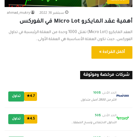
سبتمبر 16, 2022
ahmad_mukry
أهمية عقد المايكرو Micro Lot في الفوركس
العقد المايكرو (Micro Lot) تمثل 1000 وحدة من العملة الرئيسية في تداول
الفوركس، حيث تكون العملة الأساسية هي العملة الأولى…
أكمل القراءة »
شركات مرخصة وموثوقة
الحد الأدنى:
$100
4.7★
تداول
أكثر من 2800 أصل متداول
الحد الأدنى:
$50
4.5★
تداول
التداول الاجتماعي ونسخ الصفقات