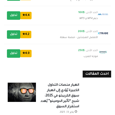
الحد الأدنى:
$100
4.4★
تداول
دعم MT4 و MT5
الحد الأدنى:
$200
4.2★
تداول
الأفضل للمبتدئين - منصة سهلة
الحد الأدنى:
$250
4.0★
تداول
موجه للعرب
احدث المقالات
انهيار منصات التداول
الكبيرة يُؤدي إلى انهيار
سوق الكريبتو في 2025:
شبح “تأثير الدومينو” يُهدد
استقرار السوق
يناير 13, 2025