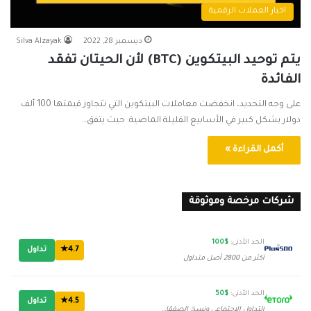
اخبار العملات الرقمية
ديسمبر 28, 2022
Silva Alzayak
يتم توحيد البيتكوين (BTC) لأن الحيتان تفقد
الفائدة
على وجه التحديد، انخفضت معاملات البيتكوين التي تتجاوز قيمتها 100 ألف
دولار بشكل كبير في الأسابيع القليلة الماضية. حيث يتفق…
أكمل القراءة »
شركات مرخصة وموثوقة
الحد الأدنى:
$100
4.7★
تداول
أكثر من 2800 أصل متداول
الحد الأدنى:
$50
4.5★
تداول
التداول الاجتماعي ونسخ الصفقات