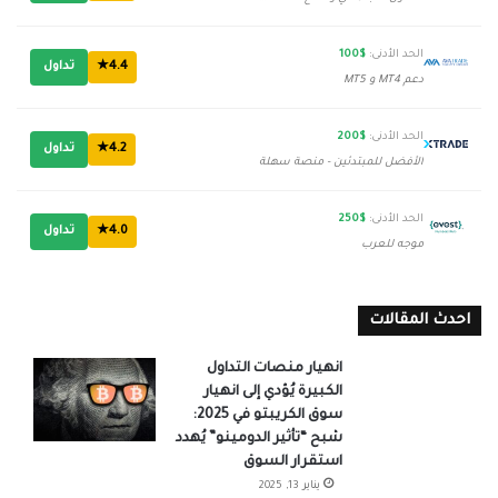
الحد الأدنى:
$100
4.4★
تداول
دعم MT4 و MT5
الحد الأدنى:
$200
4.2★
تداول
الأفضل للمبتدئين - منصة سهلة
الحد الأدنى:
$250
4.0★
تداول
موجه للعرب
احدث المقالات
انهيار منصات التداول
الكبيرة يُؤدي إلى انهيار
سوق الكريبتو في 2025:
شبح “تأثير الدومينو” يُهدد
استقرار السوق
يناير 13, 2025