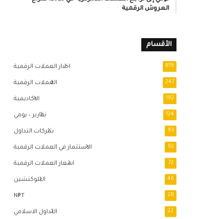
العروش الرقمية
الأقسام
819
اخبار العملات الرقمية
247
العملات الرقمية
192
الاكاديمية
124
تقارير – يومي
93
شركات التداول
92
الاستثمار في العملات الرقمية
72
اسعار العملات الرقمية
46
البلوكتشين
NFT
28
22
التداول الاسلامي