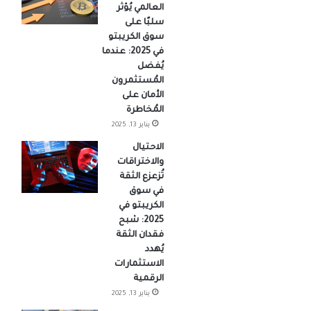
العالمي يُؤثر
سلبًا على
سوق الكريبتو
في 2025: عندما
يُفضل
المُستثمرون
الأمان على
المُخاطرة
يناير 13, 2025
الاحتيال
والاختراقات
تُزعزع الثقة
في سوق
الكريبتو في
2025: شبح
فقدان الثقة
يُهدد
الاستثمارات
الرقمية
يناير 13, 2025