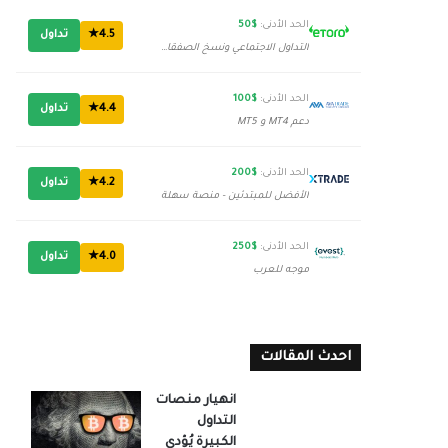
الحد الأدنى:
$50
4.5★
تداول
التداول الاجتماعي ونسخ الصفقات
الحد الأدنى:
$100
4.4★
تداول
دعم MT4 و MT5
الحد الأدنى:
$200
4.2★
تداول
الأفضل للمبتدئين - منصة سهلة
الحد الأدنى:
$250
4.0★
تداول
موجه للعرب
احدث المقالات
انهيار منصات
التداول
الكبيرة يُؤدي