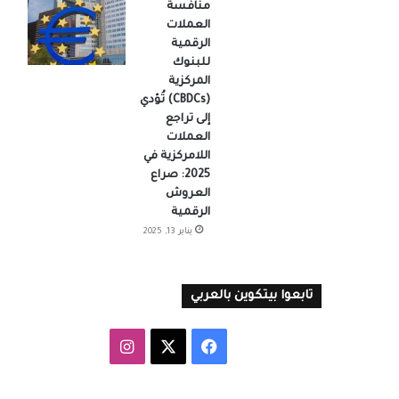
منافسة
العملات
الرقمية
للبنوك
المركزية
(CBDCs) تُؤدي
إلى تراجع
العملات
اللامركزية في
2025: صراع
العروش
الرقمية
يناير 13, 2025
تابعوا بيتكوين بالعربي
‫X
فيسبوك
انستقرام