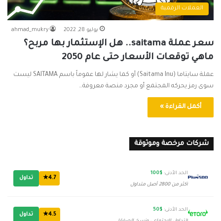
العملات الرقمية
يوليو 28, 2022
ahmad_mukry
سعر عملة saitama.. هل الإستثمار بها مربح؟
ماهي توقعات الأسعار حتى عام 2050
عملة سايتاما (Saitama Inu) أو كما يشار لها عموماً باسم SAITAMA ليست
سوى رمز يحركه المجتمع أو مجرد منصة معروفة…
أكمل القراءة »
شركات مرخصة وموثوقة
الحد الأدنى:
$100
4.7★
تداول
أكثر من 2800 أصل متداول
الحد الأدنى:
$50
4.5★
تداول