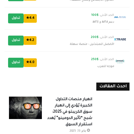
التداول الاجتماعي ونسخ الصفقات
الحد الأدنى:
$100
4.4★
تداول
دعم MT4 و MT5
الحد الأدنى:
$200
4.2★
تداول
الأفضل للمبتدئين - منصة سهلة
الحد الأدنى:
$250
4.0★
تداول
موجه للعرب
احدث المقالات
انهيار منصات التداول
الكبيرة يُؤدي إلى انهيار
سوق الكريبتو في 2025:
شبح “تأثير الدومينو” يُهدد
استقرار السوق
يناير 13, 2025