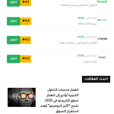
4.5★
تداول
التداول الاجتماعي ونسخ الصفقات
الحد الأدنى:
$100
4.4★
تداول
دعم MT4 و MT5
الحد الأدنى:
$200
4.2★
تداول
الأفضل للمبتدئين - منصة سهلة
الحد الأدنى:
$250
4.0★
تداول
موجه للعرب
احدث المقالات
انهيار منصات التداول
الكبيرة يُؤدي إلى انهيار
سوق الكريبتو في 2025:
شبح “تأثير الدومينو” يُهدد
استقرار السوق