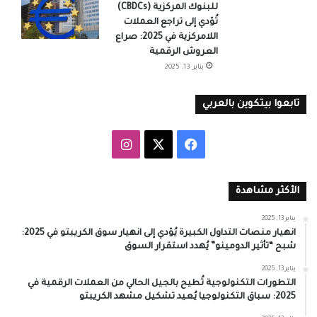
للبنوك المركزية (CBDCs)
تُؤدي إلى تراجع العملات
اللامركزية في 2025: صراع
العروش الرقمية
يناير 13, 2025
تابعوا بيتكوين بالعربي
‫X
فيسبوك
انستقرام
الأكثر مشاهدة
يناير 13, 2025
انهيار منصات التداول الكبيرة يُؤدي إلى انهيار سوق الكريبتو في 2025:
شبح “تأثير الدومينو” يُهدد استقرار السوق
يناير 13, 2025
التطورات التكنولوجية تُطيح بالجيل الحالي من العملات الرقمية في
2025: سباق التكنولوجيا يُعيد تشكيل مشهد الكريبتو