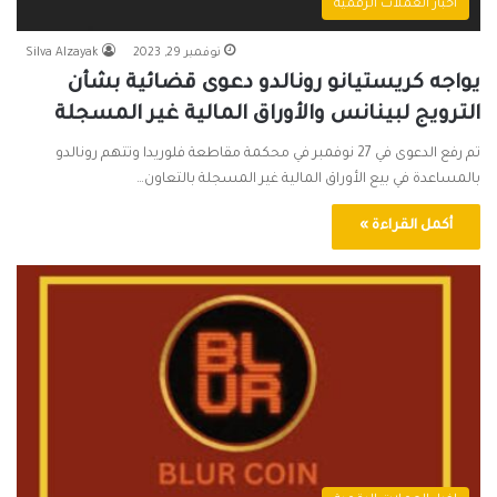
اخبار العملات الرقمية
نوفمبر 29, 2023
Silva Alzayak
يواجه كريستيانو رونالدو دعوى قضائية بشأن
الترويج لبينانس والأوراق المالية غير المسجلة
تم رفع الدعوى في 27 نوفمبر في محكمة مقاطعة فلوريدا وتتهم رونالدو
بالمساعدة في بيع الأوراق المالية غير المسجلة بالتعاون…
أكمل القراءة »