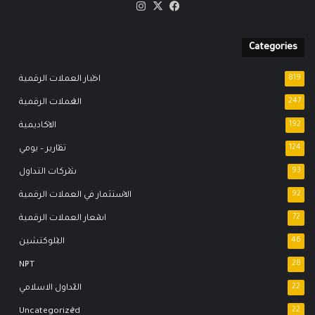
‫X
فيسبوك
انستقرام
Categories
819
اخبار العملات الرقمية
247
العملات الرقمية
192
الاكاديمية
124
تقارير – يومي
93
شركات التداول
92
الاستثمار في العملات الرقمية
72
اسعار العملات الرقمية
46
البلوكتشين
NFT
28
22
التداول الاسلامي
Uncategorized
22