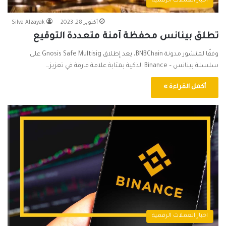
اخبار العملات الرقمية
أكتوبر 28, 2023
Silva Alzayak
تطلق بينانس محفظة آمنة متعددة التوقيع
وفقًا لمنشور مدونة BNBChain، يعد إطلاق Gnosis Safe Multisig على
سلسلة بينانس – Binance الذكية بمثابة علامة فارقة في تعزيز…
أكمل القراءة »
اخبار العملات الرقمية