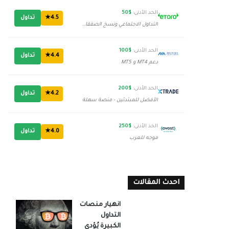
الحد الأدنى:
$50
4.5★
تداول
التداول الاجتماعي ونسخ الصفقات
الحد الأدنى:
$100
4.4★
تداول
دعم MT4 و MT5
الحد الأدنى:
$200
4.2★
تداول
الأفضل للمبتدئين - منصة سهلة
الحد الأدنى:
$250
4.0★
تداول
موجه للعرب
احدث المقالات
انهيار منصات
التداول
الكبيرة يُؤدي