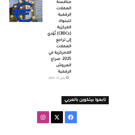
منافسة
العملات
الرقمية
للبنوك
المركزية
(CBDCs) تُؤدي
إلى تراجع
العملات
اللامركزية في
2025: صراع
العروش
الرقمية
يناير 13, 2025
تابعوا بيتكوين بالعربي
‫X
فيسبوك
انستقرام