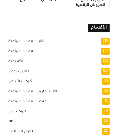
العروش الرقمية
الأقسام
819
اخبار العملات الرقمية
247
العملات الرقمية
192
الاكاديمية
124
تقارير – يومي
93
شركات التداول
92
الاستثمار في العملات الرقمية
72
اسعار العملات الرقمية
46
البلوكتشين
NFT
28
22
التداول الاسلامي