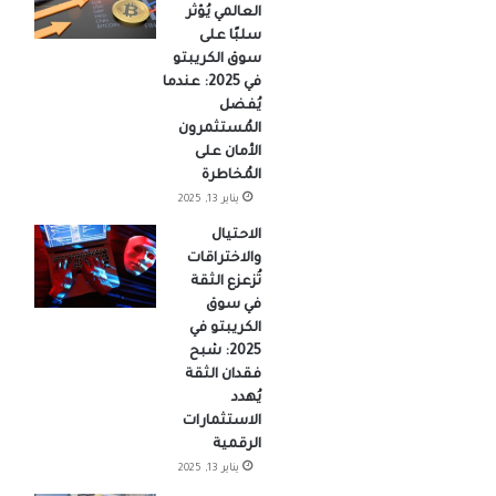
العالمي يُؤثر
سلبًا على
سوق الكريبتو
في 2025: عندما
يُفضل
المُستثمرون
الأمان على
المُخاطرة
يناير 13, 2025
الاحتيال
والاختراقات
تُزعزع الثقة
في سوق
الكريبتو في
2025: شبح
فقدان الثقة
يُهدد
الاستثمارات
الرقمية
يناير 13, 2025