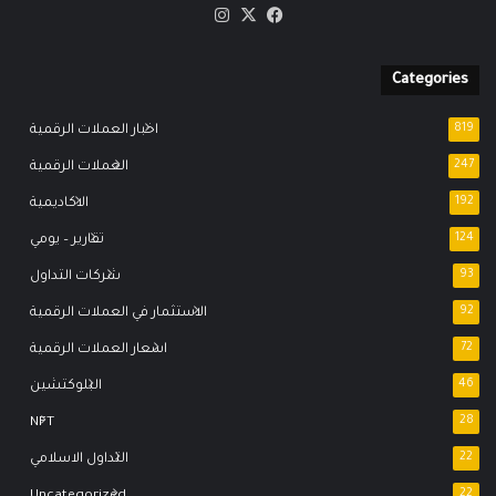
‫X
فيسبوك
انستقرام
Categories
819
اخبار العملات الرقمية
247
العملات الرقمية
192
الاكاديمية
124
تقارير – يومي
93
شركات التداول
92
الاستثمار في العملات الرقمية
72
اسعار العملات الرقمية
46
البلوكتشين
NFT
28
22
التداول الاسلامي
Uncategorized
22