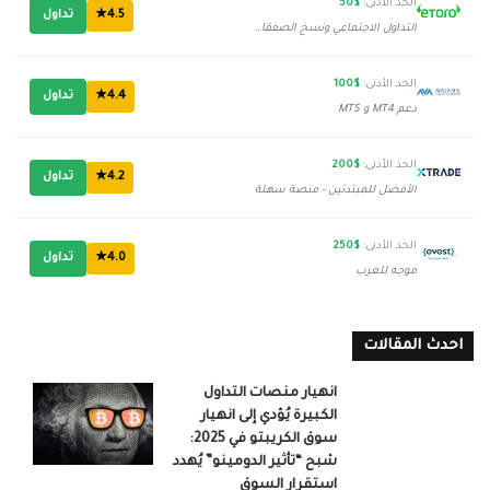
الحد الأدنى:
$50
4.5★
تداول
التداول الاجتماعي ونسخ الصفقات
الحد الأدنى:
$100
4.4★
تداول
دعم MT4 و MT5
الحد الأدنى:
$200
4.2★
تداول
الأفضل للمبتدئين - منصة سهلة
الحد الأدنى:
$250
4.0★
تداول
موجه للعرب
احدث المقالات
انهيار منصات التداول
الكبيرة يُؤدي إلى انهيار
سوق الكريبتو في 2025:
شبح “تأثير الدومينو” يُهدد
استقرار السوق