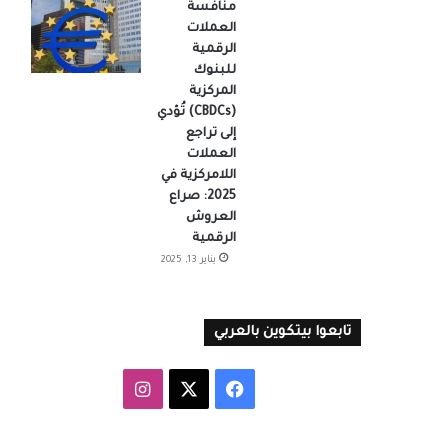
منافسة
العملات
الرقمية
للبنوك
المركزية
(CBDCs) تُؤدي
إلى تراجع
العملات
اللامركزية في
2025: صراع
العروش
الرقمية
يناير 13, 2025
تابعوا بيتكوين بالعربي
‫X
فيسبوك
انستقرام