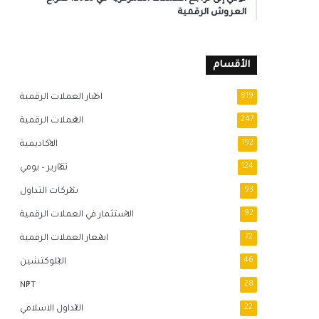
العروش الرقمية
الأقسام
819
اخبار العملات الرقمية
247
العملات الرقمية
192
الاكاديمية
124
تقارير – يومي
93
شركات التداول
92
الاستثمار في العملات الرقمية
72
اسعار العملات الرقمية
46
البلوكتشين
NFT
28
22
التداول الاسلامي