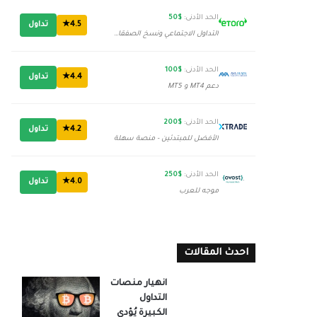
الحد الأدنى:
$50
4.5★
تداول
التداول الاجتماعي ونسخ الصفقات
الحد الأدنى:
$100
4.4★
تداول
دعم MT4 و MT5
الحد الأدنى:
$200
4.2★
تداول
الأفضل للمبتدئين - منصة سهلة
الحد الأدنى:
$250
4.0★
تداول
موجه للعرب
احدث المقالات
انهيار منصات
التداول
الكبيرة يُؤدي