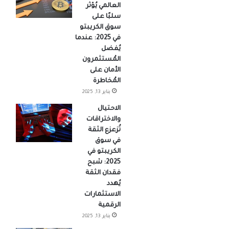
العالمي يُؤثر
سلبًا على
سوق الكريبتو
في 2025: عندما
يُفضل
المُستثمرون
الأمان على
المُخاطرة
يناير 13, 2025
الاحتيال
والاختراقات
تُزعزع الثقة
في سوق
الكريبتو في
2025: شبح
فقدان الثقة
يُهدد
الاستثمارات
الرقمية
يناير 13, 2025