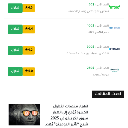
الحد الأدنى:
$50
4.5★
تداول
التداول الاجتماعي ونسخ الصفقات
الحد الأدنى:
$100
4.4★
تداول
دعم MT4 و MT5
الحد الأدنى:
$200
4.2★
تداول
الأفضل للمبتدئين - منصة سهلة
الحد الأدنى:
$250
4.0★
تداول
موجه للعرب
احدث المقالات
انهيار منصات التداول
الكبيرة يُؤدي إلى انهيار
سوق الكريبتو في 2025:
شبح “تأثير الدومينو” يُهدد