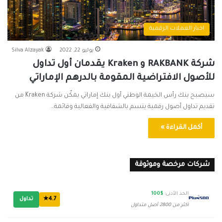
اخبار العملات الرقمية
يوليو 22, 2022
Silva Alzayak
شركة RAKBANK و Kraken يقدمان أول تداول
للأصول الافتراضية المقومة بالدرهم الإماراتي
سيصبح بنك رأس الخيمة الوطني أول بنك إماراتي يمكّن شركة Kraken من
تقديم تداول أصول رقمية يتسم بالشفافية والفعالية وقائمة…
أكمل القراءة »
شركات مرخصة وموثوقة
الحد الأدنى:
$100
4.7★
تداول
أكثر من 2800 أصل متداول