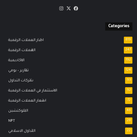
‫X
فيسبوك
انستقرام
Categories
819
اخبار العملات الرقمية
247
العملات الرقمية
192
الاكاديمية
124
تقارير – يومي
93
شركات التداول
92
الاستثمار في العملات الرقمية
72
اسعار العملات الرقمية
46
البلوكتشين
NFT
28
22
التداول الاسلامي