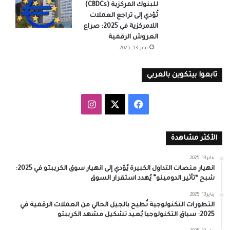
للبنوك المركزية (CBDCs)
تُؤدي إلى تراجع العملات
اللامركزية في 2025: صراع
العروش الرقمية
يناير 13, 2025
تابعوا بيتكوين بالعربي
‫X
فيسبوك
انستقرام
الأكثر مشاهدة
يناير 13, 2025
انهيار منصات التداول الكبيرة يُؤدي إلى انهيار سوق الكريبتو في 2025:
شبح “تأثير الدومينو” يُهدد استقرار السوق
يناير 13, 2025
التطورات التكنولوجية تُطيح بالجيل الحالي من العملات الرقمية في
2025: سباق التكنولوجيا يُعيد تشكيل مشهد الكريبتو