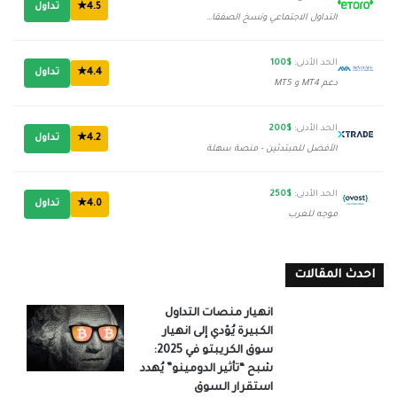
4.5★
تداول
التداول الاجتماعي ونسخ الصفقات
الحد الأدنى:
$100
4.4★
تداول
دعم MT4 و MT5
الحد الأدنى:
$200
4.2★
تداول
الأفضل للمبتدئين - منصة سهلة
الحد الأدنى:
$250
4.0★
تداول
موجه للعرب
احدث المقالات
انهيار منصات التداول
الكبيرة يُؤدي إلى انهيار
سوق الكريبتو في 2025:
شبح “تأثير الدومينو” يُهدد
استقرار السوق