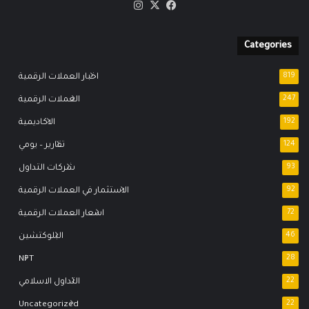
‫X
فيسبوك
انستقرام
Categories
819
اخبار العملات الرقمية
247
العملات الرقمية
192
الاكاديمية
124
تقارير – يومي
93
شركات التداول
92
الاستثمار في العملات الرقمية
72
اسعار العملات الرقمية
46
البلوكتشين
NFT
28
22
التداول الاسلامي
Uncategorized
22