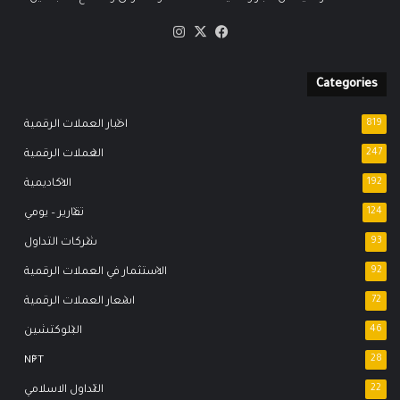
‫X
فيسبوك
انستقرام
Categories
819
اخبار العملات الرقمية
247
العملات الرقمية
192
الاكاديمية
124
تقارير – يومي
93
شركات التداول
92
الاستثمار في العملات الرقمية
72
اسعار العملات الرقمية
46
البلوكتشين
NFT
28
22
التداول الاسلامي