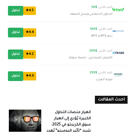
الحد الأدنى:
$50
4.5★
تداول
التداول الاجتماعي ونسخ الصفقات
الحد الأدنى:
$100
4.4★
تداول
دعم MT4 و MT5
الحد الأدنى:
$200
4.2★
تداول
الأفضل للمبتدئين - منصة سهلة
الحد الأدنى:
$250
4.0★
تداول
موجه للعرب
احدث المقالات
انهيار منصات التداول
الكبيرة يُؤدي إلى انهيار
سوق الكريبتو في 2025:
شبح “تأثير الدومينو” يُهدد