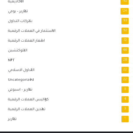
192
الاكاديمية
124
تقارير – يومي
93
شركات التداول
92
الاستثمار في العملات الرقمية
72
اسعار العملات الرقمية
46
البلوكتشين
NFT
28
22
التداول الاسلامي
Uncategorized
22
8
تقارير – اسبوعي
4
كواليس العملات الرقمية
3
تعدين العملات الرقمية
1
تقارير