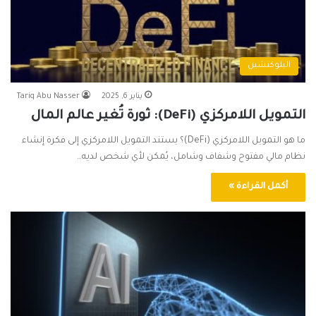
البلوكتشين
يناير 6, 2025
Tariq Abu Nasser
التمويل اللامركزي (DeFi): ثورة تُغير عالم المال
ما هو التمويل اللامركزي (DeFi)؟ يستند التمويل اللامركزي إلى فكرة إنشاء
نظام مالي مفتوح وشفاف وشامل، يُمكن لأي شخص لديه…
أكمل القراءة »