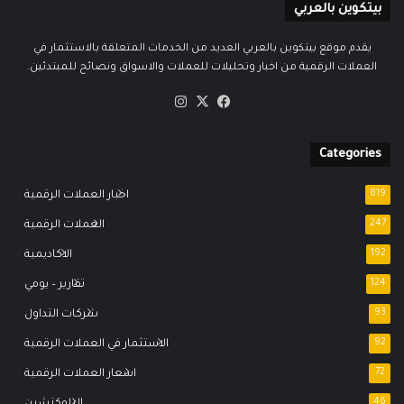
بيتكوين بالعربي
يقدم موقع بيتكوين بالعربي العديد من الخدمات المتعلقة بالاستثمار في
العملات الرقمية من اخبار وتحليلات للعملات والاسواق ونصائح للمبتدئين.
‫X
فيسبوك
انستقرام
Categories
819
اخبار العملات الرقمية
247
العملات الرقمية
192
الاكاديمية
124
تقارير – يومي
93
شركات التداول
92
الاستثمار في العملات الرقمية
72
اسعار العملات الرقمية
46
البلوكتشين