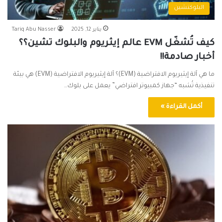
البلوكتشين
يناير 12, 2025
Tariq Abu Nasser
كيف تُشغّل EVM عالم إيثريوم والبلوك تشين؟؟
أخبار صادمة!!
ما هي آلة إيثيريوم الافتراضية (EVM)؟ آلة إيثيريوم الافتراضية (EVM) هي بيئة
تنفيذية تُشبه “جهاز كمبيوتر افتراضي” يعمل على بلوك…
أكمل القراءة »