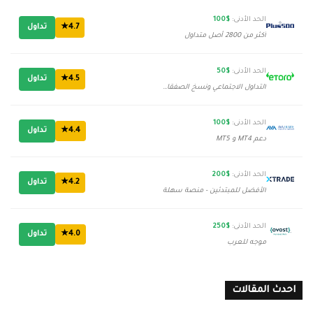
الحد الأدنى:
$100
4.7★
تداول
أكثر من 2800 أصل متداول
الحد الأدنى:
$50
4.5★
تداول
التداول الاجتماعي ونسخ الصفقات
الحد الأدنى:
$100
4.4★
تداول
دعم MT4 و MT5
الحد الأدنى:
$200
4.2★
تداول
الأفضل للمبتدئين - منصة سهلة
الحد الأدنى:
$250
4.0★
تداول
موجه للعرب
احدث المقالات