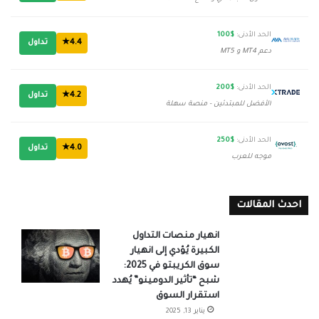
الحد الأدنى:
$100
4.4★
تداول
دعم MT4 و MT5
الحد الأدنى:
$200
4.2★
تداول
الأفضل للمبتدئين - منصة سهلة
الحد الأدنى:
$250
4.0★
تداول
موجه للعرب
احدث المقالات
انهيار منصات التداول
الكبيرة يُؤدي إلى انهيار
سوق الكريبتو في 2025:
شبح “تأثير الدومينو” يُهدد
استقرار السوق
يناير 13, 2025