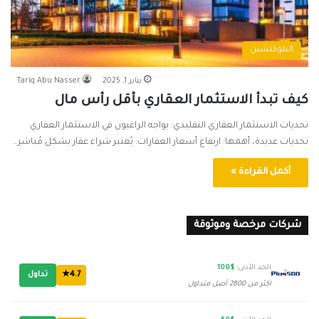
البلوكتشين
يناير 1, 2025
Tariq Abu Nasser
كيف تبدأ الاستثمار العقاري بأقل رأس مال
تحديات الاستثمار العقاري التقليدي: يواجه الراغبون في الاستثمار العقاري
تحديات عديدة، أهمها: ارتفاع أسعار العقارات: يُعتبر شراء عقار بشكل مُباشر…
أكمل القراءة »
شركات مرخصة وموثوقة
الحد الأدنى:
$100
4.7★
تداول
أكثر من 2800 أصل متداول