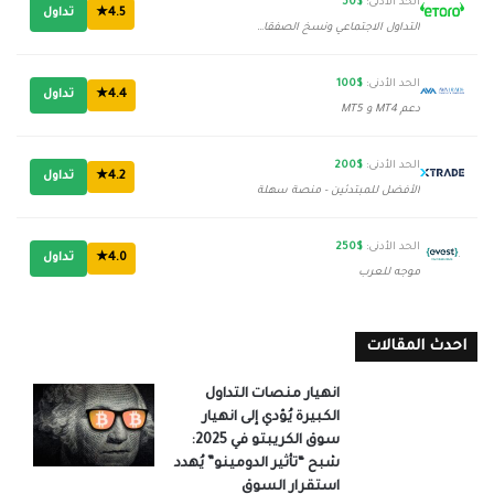
الحد الأدنى:
$50
4.5★
تداول
التداول الاجتماعي ونسخ الصفقات
الحد الأدنى:
$100
4.4★
تداول
دعم MT4 و MT5
الحد الأدنى:
$200
4.2★
تداول
الأفضل للمبتدئين - منصة سهلة
الحد الأدنى:
$250
4.0★
تداول
موجه للعرب
احدث المقالات
انهيار منصات التداول
الكبيرة يُؤدي إلى انهيار
سوق الكريبتو في 2025:
شبح “تأثير الدومينو” يُهدد
استقرار السوق