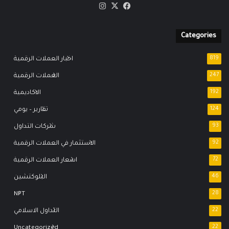
‫X
فيسبوك
انستقرام
Categories
819
اخبار العملات الرقمية
247
العملات الرقمية
192
الاكاديمية
124
تقارير – يومي
93
شركات التداول
92
الاستثمار في العملات الرقمية
72
اسعار العملات الرقمية
46
البلوكتشين
NFT
28
22
التداول الاسلامي
Uncategorized
22