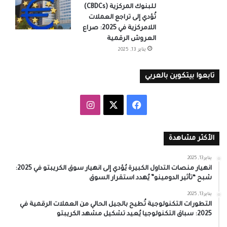
للبنوك المركزية (CBDCs)
تُؤدي إلى تراجع العملات
اللامركزية في 2025: صراع
العروش الرقمية
يناير 13, 2025
تابعوا بيتكوين بالعربي
‫X
فيسبوك
انستقرام
الأكثر مشاهدة
يناير 13, 2025
انهيار منصات التداول الكبيرة يُؤدي إلى انهيار سوق الكريبتو في 2025:
شبح “تأثير الدومينو” يُهدد استقرار السوق
يناير 13, 2025
التطورات التكنولوجية تُطيح بالجيل الحالي من العملات الرقمية في
2025: سباق التكنولوجيا يُعيد تشكيل مشهد الكريبتو