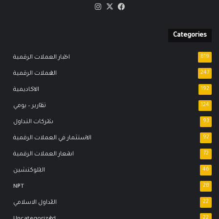
‫X
فيسبوك
انستقرام
Categories
819
اخبار العملات الرقمية
247
العملات الرقمية
192
الاكاديمية
124
تقارير – يومي
93
شركات التداول
92
الاستثمار في العملات الرقمية
72
اسعار العملات الرقمية
46
البلوكتشين
NFT
28
22
التداول الاسلامي
Uncategorized
22