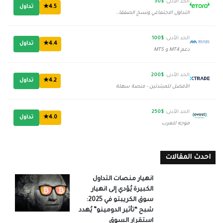
الحد الأدنى:
$50
4.5★
تداول
التداول الاجتماعي ونسخ الصفقات
الحد الأدنى:
$100
4.4★
تداول
دعم MT4 و MT5
الحد الأدنى:
$200
4.2★
تداول
الأفضل للمبتدئين - منصة سهلة
الحد الأدنى:
$250
4.0★
تداول
موجه للعرب
احدث المقالات
انهيار منصات التداول
الكبيرة يُؤدي إلى انهيار
سوق الكريبتو في 2025:
شبح “تأثير الدومينو” يُهدد
استقرار السوق