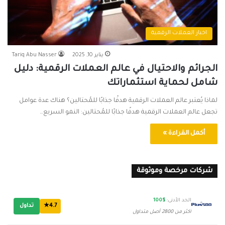
اخبار العملات الرقمية
يناير 10, 2025
Tariq Abu Nasser
الجرائم والاحتيال في عالم العملات الرقمية: دليل
شامل لحماية استثماراتك
لماذا يُعتبر عالم العملات الرقمية هدفًا جذابًا للمُحتالين؟ هناك عدة عوامل
تجعل عالم العملات الرقمية هدفًا جذابًا للمُحتالين: النمو السريع…
أكمل القراءة »
شركات مرخصة وموثوقة
الحد الأدنى:
$100
4.7★
تداول
أكثر من 2800 أصل متداول