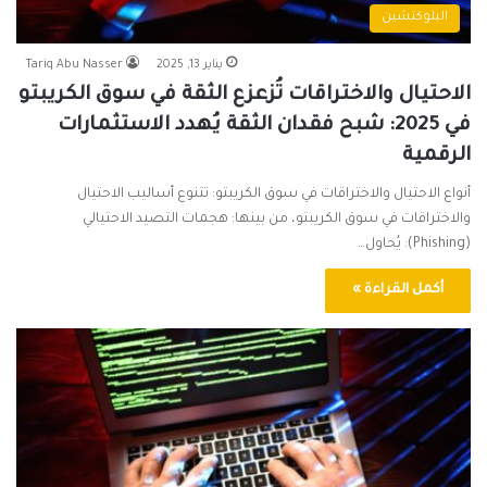
البلوكتشين
يناير 13, 2025
Tariq Abu Nasser
الاحتيال والاختراقات تُزعزع الثقة في سوق الكريبتو
في 2025: شبح فقدان الثقة يُهدد الاستثمارات
الرقمية
أنواع الاحتيال والاختراقات في سوق الكريبتو: تتنوع أساليب الاحتيال
والاختراقات في سوق الكريبتو، من بينها: هجمات التصيد الاحتيالي
(Phishing): يُحاول…
أكمل القراءة »