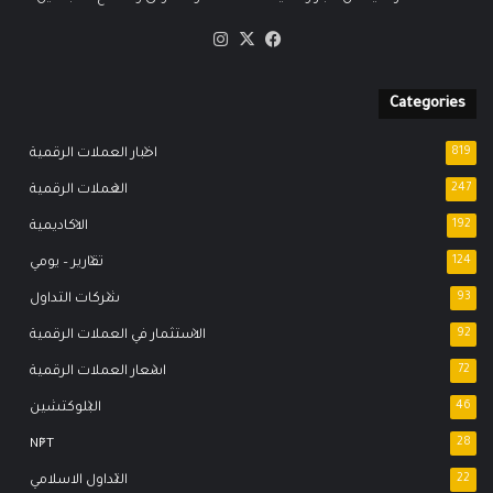
‫X
فيسبوك
انستقرام
Categories
819
اخبار العملات الرقمية
247
العملات الرقمية
192
الاكاديمية
124
تقارير – يومي
93
شركات التداول
92
الاستثمار في العملات الرقمية
72
اسعار العملات الرقمية
46
البلوكتشين
NFT
28
22
التداول الاسلامي