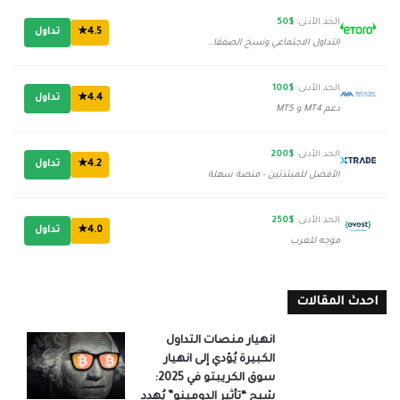
الحد الأدنى:
$50
4.5★
تداول
التداول الاجتماعي ونسخ الصفقات
الحد الأدنى:
$100
4.4★
تداول
دعم MT4 و MT5
الحد الأدنى:
$200
4.2★
تداول
الأفضل للمبتدئين - منصة سهلة
الحد الأدنى:
$250
4.0★
تداول
موجه للعرب
احدث المقالات
انهيار منصات التداول
الكبيرة يُؤدي إلى انهيار
سوق الكريبتو في 2025:
شبح “تأثير الدومينو” يُهدد