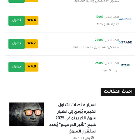
التداول الاجتماعي ونسخ الصفقات
الحد الأدنى:
$100
4.4★
تداول
دعم MT4 و MT5
الحد الأدنى:
$200
4.2★
تداول
الأفضل للمبتدئين - منصة سهلة
الحد الأدنى:
$250
4.0★
تداول
موجه للعرب
احدث المقالات
انهيار منصات التداول
الكبيرة يُؤدي إلى انهيار
سوق الكريبتو في 2025:
شبح “تأثير الدومينو” يُهدد
استقرار السوق
يناير 13, 2025