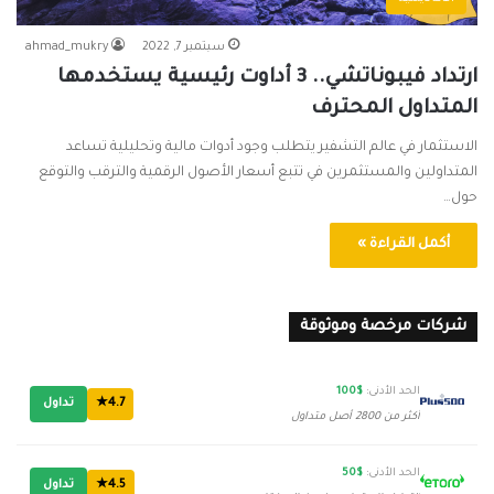
سبتمبر 7, 2022
ahmad_mukry
ارتداد فيبوناتشي.. 3 أداوت رئيسية يستخدمها
المتداول المحترف
الاستثمار في عالم التشفير يتطلب وجود أدوات مالية وتحليلية تساعد
المتداولين والمستثمرين في تتبع أسعار الأصول الرقمية والترقب والتوقع
حول…
أكمل القراءة »
شركات مرخصة وموثوقة
الحد الأدنى:
$100
4.7★
تداول
أكثر من 2800 أصل متداول
الحد الأدنى:
$50
4.5★
تداول