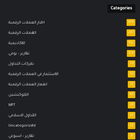
Categories
819
اخبار العملات الرقمية
247
العملات الرقمية
192
الاكاديمية
124
تقارير – يومي
93
شركات التداول
92
الاستثمار في العملات الرقمية
72
اسعار العملات الرقمية
46
البلوكتشين
NFT
28
22
التداول الاسلامي
Uncategorized
22
8
تقارير – اسبوعي