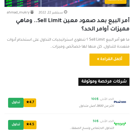
سبتمبر 22, 2022
ahmad_mukry
أمر البيع بعد صعود معين Sell Limit.. وماهي
مميزات أوامر الحد؟
ما هو أمر البيع Sell Limit ؟ تنطوي استراتيجيات التداول على استخدام أدوات
متعددة للتداول، كل منها لها خصائص وميزات…
أكمل القراءة »
شركات مرخصة وموثوقة
الحد الأدنى:
$100
4.7★
تداول
أكثر من 2800 أصل متداول
الحد الأدنى:
$50
4.5★
تداول
التداول الاجتماعي ونسخ الصفقات