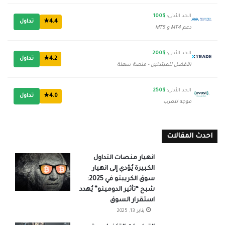
الحد الأدنى:
$100
4.4★
تداول
دعم MT4 و MT5
الحد الأدنى:
$200
4.2★
تداول
الأفضل للمبتدئين - منصة سهلة
الحد الأدنى:
$250
4.0★
تداول
موجه للعرب
احدث المقالات
انهيار منصات التداول
الكبيرة يُؤدي إلى انهيار
سوق الكريبتو في 2025:
شبح “تأثير الدومينو” يُهدد
استقرار السوق
يناير 13, 2025