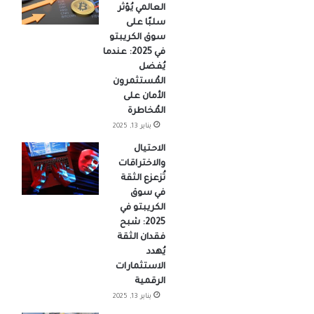
العالمي يُؤثر
سلبًا على
سوق الكريبتو
في 2025: عندما
يُفضل
المُستثمرون
الأمان على
المُخاطرة
يناير 13, 2025
الاحتيال
والاختراقات
تُزعزع الثقة
في سوق
الكريبتو في
2025: شبح
فقدان الثقة
يُهدد
الاستثمارات
الرقمية
يناير 13, 2025