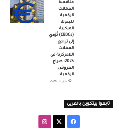
منافسة
العملات
الرقمية
للبنوك
المركزية
(CBDCs) تُؤدي
إلى تراجع
العملات
اللامركزية في
2025: صراع
العروش
الرقمية
يناير 13, 2025
تابعوا بيتكوين بالعربي
‫X
فيسبوك
انستقرام