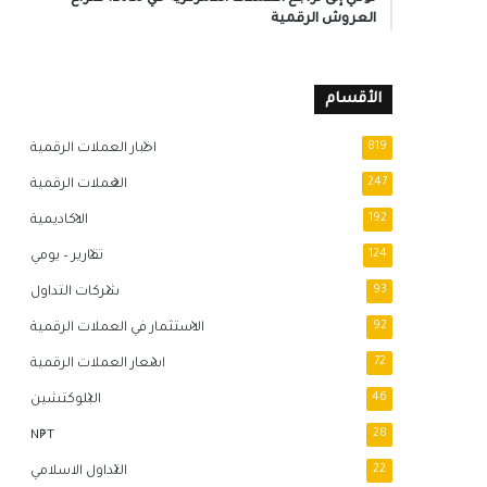
العروش الرقمية
الأقسام
819
اخبار العملات الرقمية
247
العملات الرقمية
192
الاكاديمية
124
تقارير – يومي
93
شركات التداول
92
الاستثمار في العملات الرقمية
72
اسعار العملات الرقمية
46
البلوكتشين
NFT
28
22
التداول الاسلامي