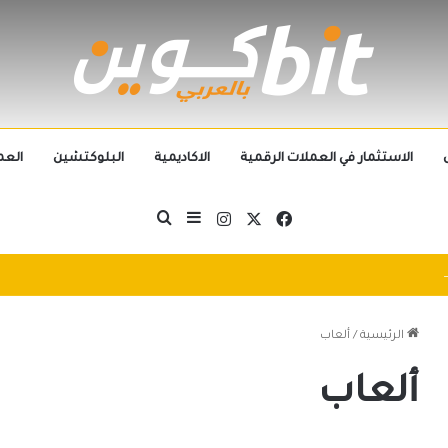
الاستثمار في العملات الرقمية
الاكاديمية
البلوكتشين
العم
‫X
فيسبوك
انستقرام
بحث عن
إضافة عمود جانبي
التطورات التكنولوجية تُطيح بالجيل الحالي من العملات الرقمية في 2025: سباق التكنولوجيا يُعيد تشكيل مشهد الكريبتو
الرئيسية
/
ألعاب
ألعاب