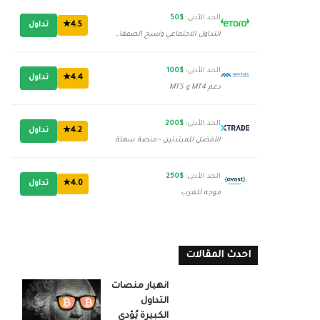
الحد الأدنى:
$50
4.5★
تداول
التداول الاجتماعي ونسخ الصفقات
الحد الأدنى:
$100
4.4★
تداول
دعم MT4 و MT5
الحد الأدنى:
$200
4.2★
تداول
الأفضل للمبتدئين - منصة سهلة
الحد الأدنى:
$250
4.0★
تداول
موجه للعرب
احدث المقالات
انهيار منصات
التداول
الكبيرة يُؤدي