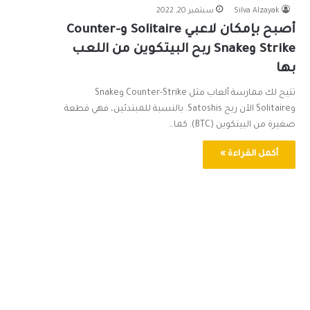
Silva Alzayak
سبتمبر 20, 2022
أصبح بإمكان لاعبي Solitaire وCounter-
Strike وSnake ربح البيتكوين من اللعب
بها
تتيح لك ممارسة ألعاب مثل Counter-Strike وSnake
وSolitaire الآن ربح Satoshis. بالنسبة للمبتدئين، فهي قطعة
صغيرة من البيتكوين (BTC). كما…
أكمل القراءة »