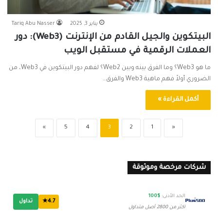
يناير 3, 2025
Tariq Abu Nasser
البيتكوين والجيل القادم من الإنترنت (Web3): دور
العملات الرقمية في مستقبل الويب
ما هو Web3؟ وما الفرق بينه وبين Web2؟ لفهم دور البيتكوين في Web3، من
الضروري أولاً فهم ماهية Web3 والفرق…
أكمل القراءة »
»
5
4
3
2
1
«
شركات مرخصة وموثوقة
الحد الأدنى:
$100
4.7★
تداول
أكثر من 2800 أصل متداول