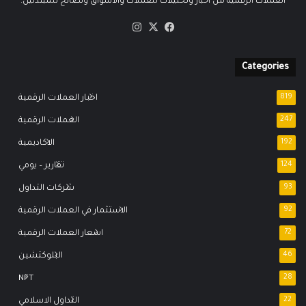
العملات الرقمية من اخبار وتحليلات للعملات والاسواق ونصائح للمبتدئين.
‫X
فيسبوك
انستقرام
Categories
819
اخبار العملات الرقمية
247
العملات الرقمية
192
الاكاديمية
124
تقارير – يومي
93
شركات التداول
92
الاستثمار في العملات الرقمية
72
اسعار العملات الرقمية
46
البلوكتشين
NFT
28
22
التداول الاسلامي