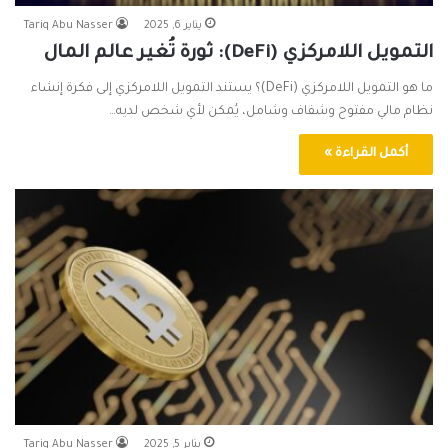
يناير 6, 2025
Tariq Abu Nasser
التمويل اللامركزي (DeFi): ثورة تُغير عالم المال
ما هو التمويل اللامركزي (DeFi)؟ يستند التمويل اللامركزي إلى فكرة إنشاء
نظام مالي مفتوح وشفاف وشامل، يُمكن لأي شخص لديه…
أكمل القراءة »
يناير 5, 2025
Tariq Abu Nasser