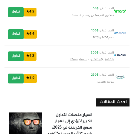
الحد الأدنى:
$50
4.5★
تداول
التداول الاجتماعي ونسخ الصفقات
الحد الأدنى:
$100
4.4★
تداول
دعم MT4 و MT5
الحد الأدنى:
$200
4.2★
تداول
الأفضل للمبتدئين - منصة سهلة
الحد الأدنى:
$250
4.0★
تداول
موجه للعرب
احدث المقالات
انهيار منصات التداول
الكبيرة يُؤدي إلى انهيار
سوق الكريبتو في 2025: